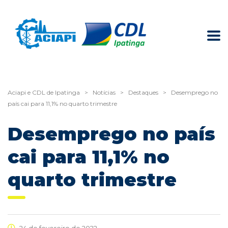
Aciapi e CDL de Ipatinga
>
Notícias
>
Destaques
>
Desemprego no
país cai para 11,1% no quarto trimestre
Desemprego no país
cai para 11,1% no
quarto trimestre