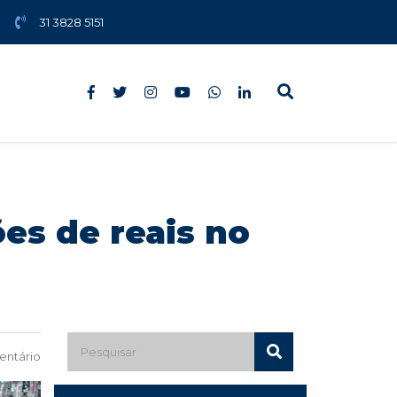
31 3828 5151
es de reais no
ntário