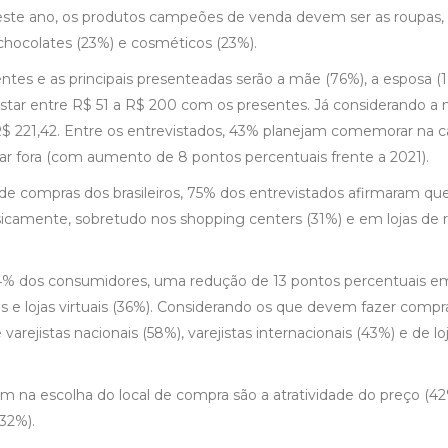
deste ano, os produtos campeões de venda devem ser as roupas,
chocolates (23%) e cosméticos (23%).
entes e as principais presenteadas serão a mãe (76%), a esposa (
star entre R$ 51 a R$ 200 com os presentes. Já considerando a
 R$ 221,42. Entre os entrevistados, 43% planejam comemorar na c
r fora (com aumento de 8 pontos percentuais frente a 2021).
l de compras dos brasileiros, 75% dos entrevistados afirmaram qu
icamente, sobretudo nos shopping centers (31%) e em lojas de 
44% dos consumidores, uma redução de 13 pontos percentuais e
es e lojas virtuais (36%). Considerando os que devem fazer comp
e varejistas nacionais (58%), varejistas internacionais (43%) e de lo
m na escolha do local de compra são a atratividade do preço (42
32%).