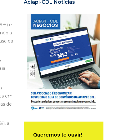
Aciapi-CDL Notícias
19%) e
 média
asa da
e
rua
m
ras em
jas de
%), a
Queremos te ouvir!