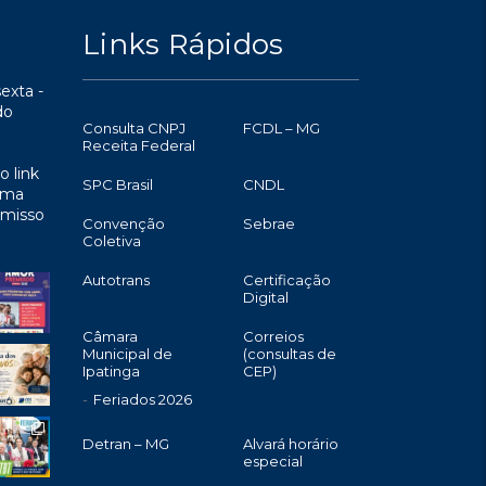
Links Rápidos
exta -
do
Consulta CNPJ
FCDL – MG
Receita Federal
o link
SPC Brasil
CNDL
uma
omisso
Convenção
Sebrae
Coletiva
Autotrans
Certificação
Digital
Câmara
Correios
Municipal de
(consultas de
Ipatinga
CEP)
Feriados 2026
Detran – MG
Alvará horário
especial