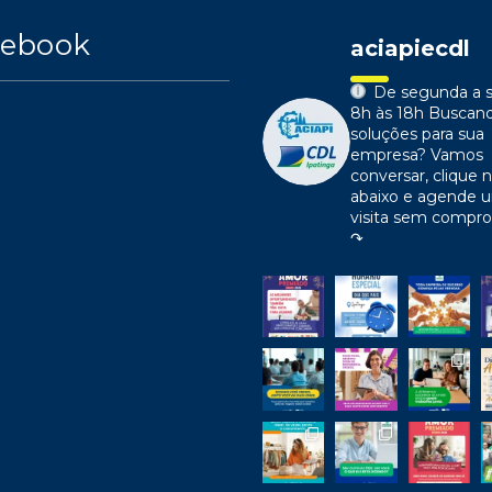
cebook
aciapiecdl
De segunda a s
8h às 18h
Buscan
soluções para sua
empresa?
Vamos
conversar, clique n
abaixo e agende 
visita sem compr
↷