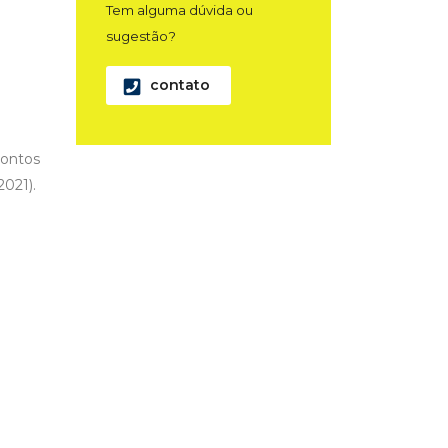
Tem alguma dúvida ou
sugestão?
contato
pontos
021).