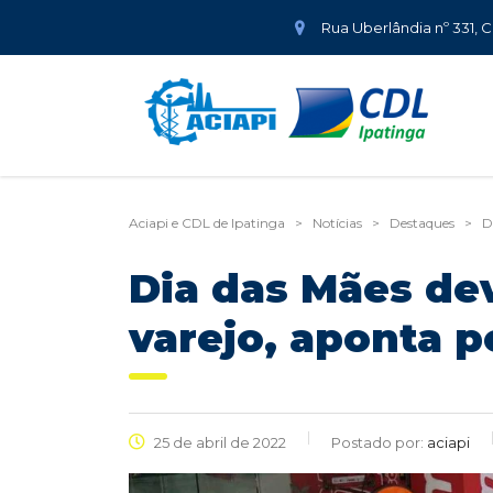
Rua Uberlândia nº 331, 
Aciapi e CDL de Ipatinga
>
Notícias
>
Destaques
>
D
Dia das Mães de
varejo, aponta p
25 de abril de 2022
Postado por:
aciapi