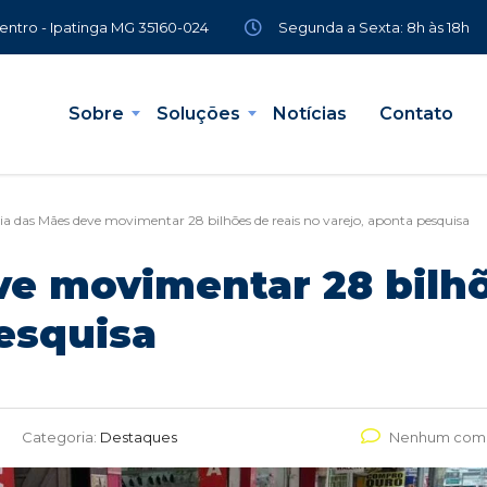
Segunda a Sexta: 8h às 18h
Centro - Ipatinga MG 35160-024
Sobre
Soluções
Notícias
Contato
ia das Mães deve movimentar 28 bilhões de reais no varejo, aponta pesquisa
ve movimentar 28 bilhõ
esquisa
Categoria:
Destaques
Nenhum come