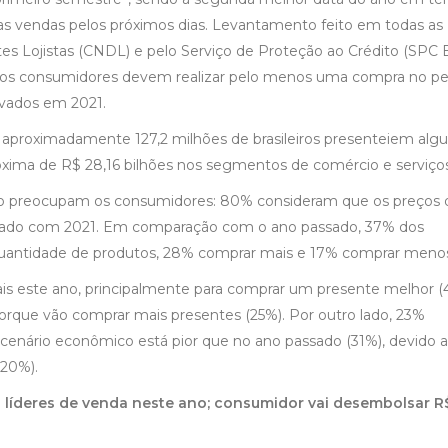
as vendas pelos próximos dias. Levantamento feito em todas as
es Lojistas (CNDL) e pelo Serviço de Proteção ao Crédito (SPC Br
 dos consumidores devem realizar pelo menos uma compra no pe
rvados em 2021.
 aproximadamente 127,2 milhões de brasileiros presenteiem al
xima de R$ 28,16 bilhões nos segmentos de comércio e serviços
ação preocupam os consumidores: 80% consideram que os preços 
arado com 2021. Em comparação com o ano passado, 37% dos
ntidade de produtos, 28% comprar mais e 17% comprar meno
s este ano, principalmente para comprar um presente melhor (
orque vão comprar mais presentes (25%). Por outro lado, 23%
enário econômico está pior que no ano passado (31%), devido 
(20%).
 líderes de venda neste ano; consumidor vai desembolsar R