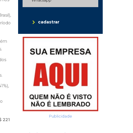
asil),
cadastrar
ríodo
guém
.
dos
s.
41%),
ao
Publicidade
$ 221