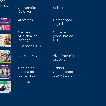
uma
omisso
Convenção
Sebrae
Coletiva
Autotrans
Certificação
Digital
Câmara
Correios
Municipal de
(consultas de
Ipatinga
CEP)
Feriados 2026
Detran – MG
Alvará horário
especial
Código de
Banner
Defesa do
Comunicado
Consumidor
Use Máscara
Cartaz