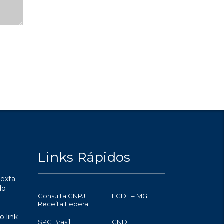
Links Rápidos
exta -
do
Consulta CNPJ
FCDL – MG
Receita Federal
o link
SPC Brasil
CNDL