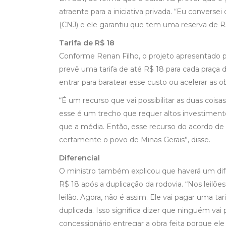
atraente para a iniciativa privada. “Eu convers
(CNJ) e ele garantiu que tem uma reserva de R$
Tarifa de R$ 18
Conforme Renan Filho, o projeto apresentado p
prevê uma tarifa de até R$ 18 para cada praça 
entrar para baratear esse custo ou acelerar as ob
“É um recurso que vai possibilitar as duas cois
esse é um trecho que requer altos investiment
que a média. Então, esse recurso do acordo de Ma
certamente o povo de Minas Gerais”, disse.
Diferencial
O ministro também explicou que haverá um dife
R$ 18 após a duplicação da rodovia. “Nos leilõe
leilão. Agora, não é assim. Ele vai pagar uma ta
duplicada. Isso significa dizer que ninguém va
concessionário entregar a obra feita porque ele 