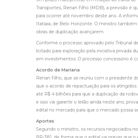
Transportes, Renan Filho (MDB), a previsão é que 
para ocorrer até novembro deste ano. A informa
Itatiaia, de Belo Horizonte. O ministro também
obras de duplicação avançarem.
Conforme o processo aprovado pelo Tribunal de 
licitado para exploração pela iniciativa privada
em investimentos. O processo concessório é co
Acordo de Mariana
Renan Filho, que se reuniu com o presidente d
que o acordo de repactuação para os atingido
até R$ 4 bilhões para que a duplicação da rodovia
e isso vai garantir o leilão ainda neste ano, 
edital no mercado para que o mercado possa se a
Aportes
Segundo o ministro, os recursos negociados no
BR-381, de forma que o edital vai prever que o 