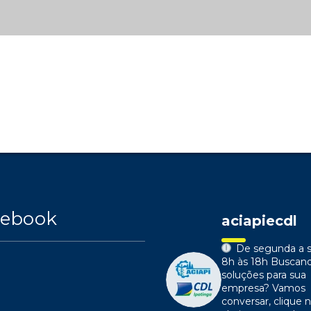
cebook
aciapiecdl
De segunda a s
8h às 18h
Buscan
soluções para sua
empresa?
Vamos
conversar, clique n