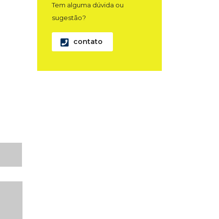
Tem alguma dúvida ou
sugestão?
contato