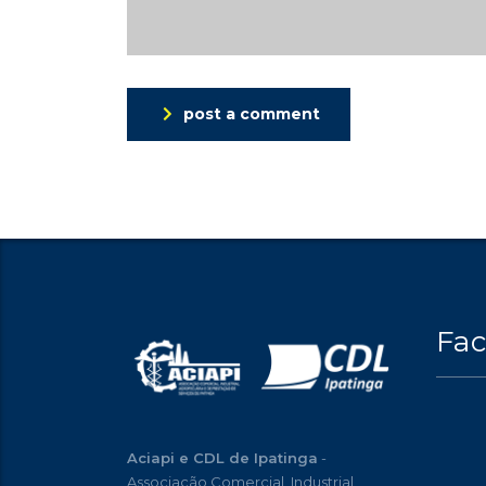
post a comment
Fa
Aciapi e CDL de Ipatinga
-
Associação Comercial, Industrial,