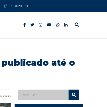
31 3828 5151
 publicado até o
ntário