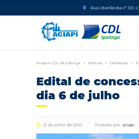
Rua Uberlândia nº 331, 
Aciapi e CDL de Ipatinga
>
Notícias
>
Destaques
>
E
Edital de conces
dia 6 de julho
21 de junho de 2023
Postado por:
aciapi