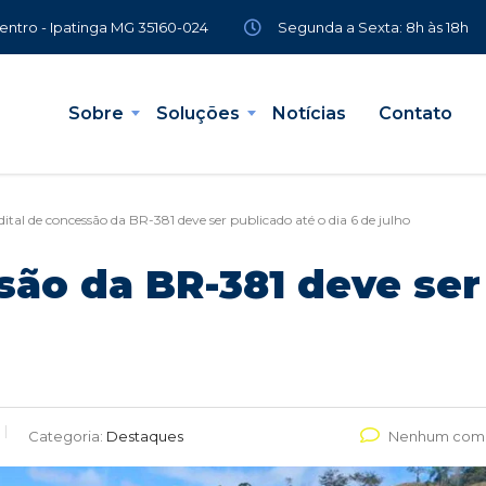
Segunda a Sexta: 8h às 18h
Centro - Ipatinga MG 35160-024
Sobre
Soluções
Notícias
Contato
dital de concessão da BR-381 deve ser publicado até o dia 6 de julho
são da BR-381 deve ser
Categoria:
Destaques
Nenhum come