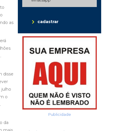
sto
io
cadastrar
ando as
erá
ilhões
.
m disse
ever
 julho
om o
.
Publicidade
o da
ão mais