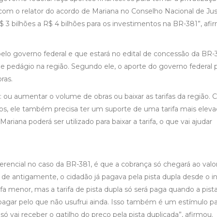
ei com o relator do acordo de Mariana no Conselho Nacional de Jus
 3 bilhões a R$ 4 bilhões para os investimentos na BR-381”, afi
elo governo federal e que estará no edital de concessão da BR-
de pedágio na região. Segundo ele, o aporte do governo federal 
ras.
as: ou aumentar o volume de obras ou baixar as tarifas da região.
os, ele também precisa ter um suporte de uma tarifa mais elev
riana poderá ser utilizado para baixar a tarifa, o que vai ajudar
rencial no caso da BR-381, é que a cobrança só chegará ao valo
s de antigamente, o cidadão já pagava pela pista dupla desde o in
rifa menor, mas a tarifa de pista dupla só será paga quando a pista
i pagar pelo que não usufrui ainda. Isso também é um estímulo pa
só vai receber o gatilho do preço pela pista duplicada”, afirmou.