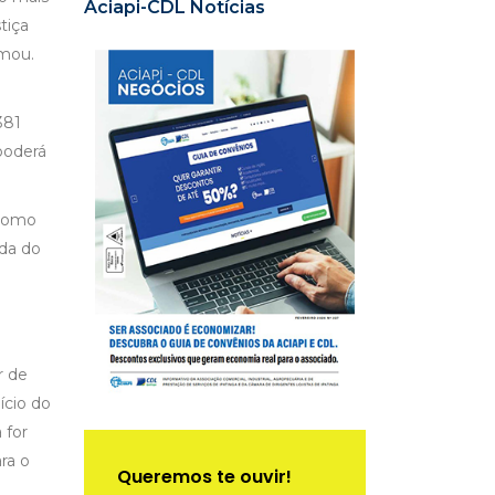
Aciapi-CDL Notícias
tiça
rmou.
381
poderá
 Como
ada do
r de
ício do
 for
ra o
Queremos te ouvir!