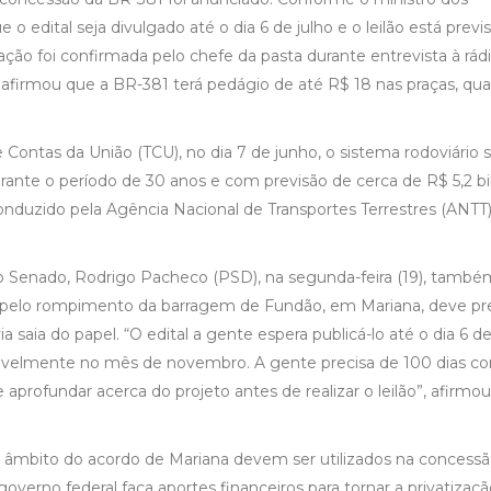
o edital seja divulgado até o dia 6 de julho e o leilão está previ
ção foi confirmada pelo chefe da pasta durante entrevista à rád
 afirmou que a BR-381 terá pedágio de até R$ 18 nas praças, qu
Contas da União (TCU), no dia 7 de junho, o sistema rodoviário s
 durante o período de 30 anos e com previsão de cerca de R$ 5,2 b
nduzido pela Agência Nacional de Transportes Terrestres (ANTT)
o Senado, Rodrigo Pacheco (PSD), na segunda-feira (19), també
s pelo rompimento da barragem de Fundão, em Mariana, deve pr
 saia do papel. “O edital a gente espera publicá-lo até o dia 6 de
provavelmente no mês de novembro. A gente precisa de 100 dias c
profundar acerca do projeto antes de realizar o leilão”, afirmou
 âmbito do acordo de Mariana devem ser utilizados na concessã
governo federal faça aportes financeiros para tornar a privatizaç