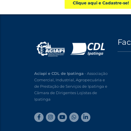
Clique aqui e Cadastre-se!
Fa
Aciapi e CDL de Ipatinga
- Associação
Comercial, Industrial, Agropecuária e
de Prestação de Serviços de Ipatinga e
Câmara de Dirigentes Lojistas de
Ipatinga