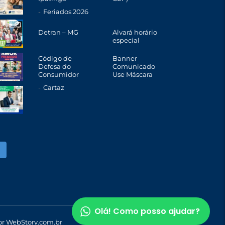
Feriados 2026
Detran – MG
Alvará horário
especial
Código de
Banner
Defesa do
Comunicado
Consumidor
Use Máscara
Cartaz
Olá! Como posso ajudar?
or
WebStory.com.br