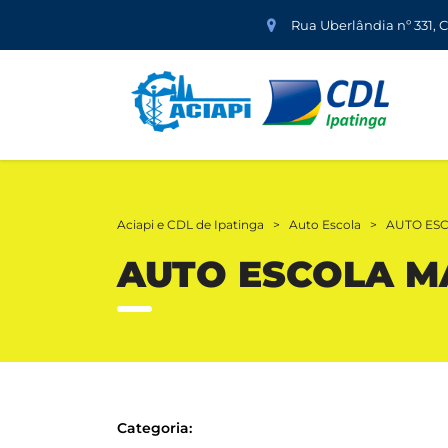
Rua Uberlândia nº 331, 
Aciapi e CDL de Ipatinga
>
Auto Escola
>
AUTO ES
AUTO ESCOLA M
Categoria: