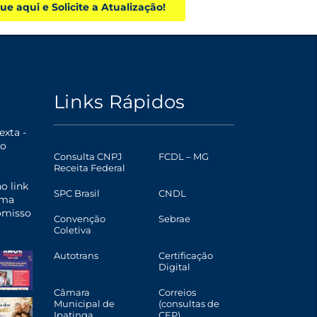
que aqui e Solicite a Atualização!
Links Rápidos
xta -
o
Consulta CNPJ
FCDL – MG
Receita Federal
o link
SPC Brasil
CNDL
uma
omisso
Convenção
Sebrae
Coletiva
Autotrans
Certificação
Digital
Câmara
Correios
Municipal de
(consultas de
Ipatinga
CEP)