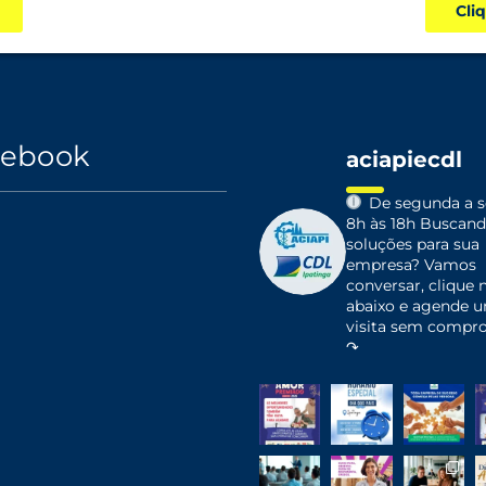
Cli
cebook
aciapiecdl
De segunda a se
8h às 18h
Buscand
soluções para sua
empresa?
Vamos
conversar, clique n
abaixo e agende 
visita sem compr
↷