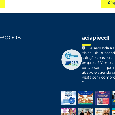
Cli
cebook
aciapiecdl
De segunda a se
8h às 18h
Buscand
soluções para sua
empresa?
Vamos
conversar, clique n
abaixo e agende 
visita sem compr
↷