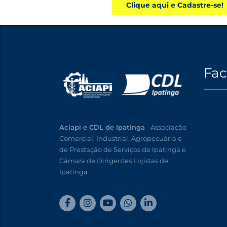
Clique aqui e Cadastre-se!
Fa
Aciapi e CDL de Ipatinga
- Associação
Comercial, Industrial, Agropecuária e
de Prestação de Serviços de Ipatinga e
Câmara de Dirigentes Lojistas de
Ipatinga