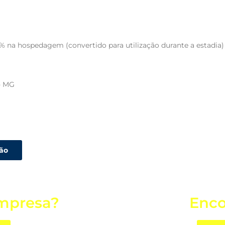
 na hospedagem (convertido para utilização durante a estadia)
- MG
ção
mpresa?
Enco