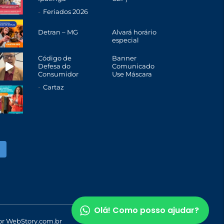
Feriados 2026
Detran – MG
Alvará horário
especial
Código de
Banner
Defesa do
Comunicado
Consumidor
Use Máscara
Cartaz
Olá! Como posso ajudar?
or
WebStory.com.br