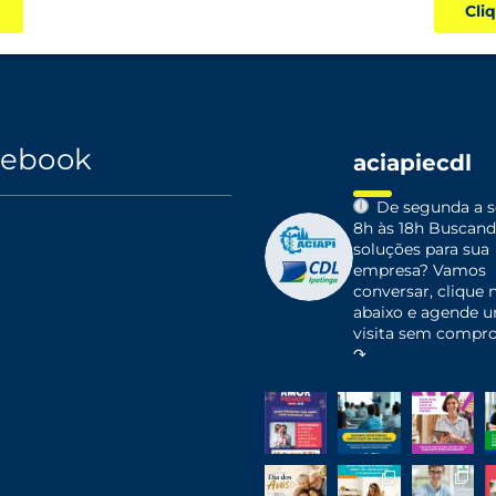
Cli
cebook
aciapiecdl
De segunda a se
8h às 18h
Buscand
soluções para sua
empresa?
Vamos
conversar, clique n
abaixo e agende 
visita sem compr
↷