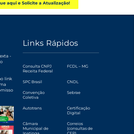
que aqui e Solicite a Atualização!
Links Rápidos
xta -
o
Consulta CNPJ
FCDL – MG
Receita Federal
o link
SPC Brasil
CNDL
uma
omisso
Convenção
Sebrae
Coletiva
Autotrans
Certificação
Digital
Câmara
Correios
Municipal de
(consultas de
Ipatinga
CEP)