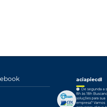
cebook
aciapiecdl
De segunda a s
8h às 18h
Buscan
soluções para sua
empresa?
Vamos