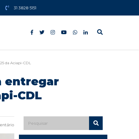
31 3828 5151
25 da Aciapi-CDL
 entregar
api-CDL
ntário