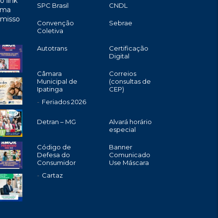
o link
SPC Brasil
CNDL
uma
omisso
Convenção
Sebrae
Coletiva
Autotrans
Certificação
Digital
Câmara
Correios
Municipal de
(consultas de
Ipatinga
CEP)
Feriados 2026
Detran – MG
Alvará horário
especial
Código de
Banner
Defesa do
Comunicado
Consumidor
Use Máscara
Cartaz