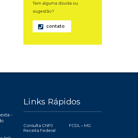
Tem alguma dúvida ou
sugestão?
contato
Links Rápidos
exta -
do
Consulta CNPJ
FCDL – MG
Receita Federal