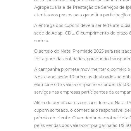
Agropecuária e de Prestação de Serviços de Ipa
atentas aos prazos para garantir a participação d
A entrega dos cupons deverá ser feita até o di
sede da Aciapi-CDL. O cumprimento do prazo é 
sorteio.
O sorteio do Natal Premiado 2025 será realizad
Instagram das entidades, garantindo transparên
A campanha promete movimentar o comércio loc
Neste ano, serão 10 prêmios destinados ao púb
elétrica e oito vales-compra no valor de R$ 1.
serviços nas empresas participantes da campan
Além de beneficiar os consumidores, o Natal P
cupom sorteado, o comerciário responsável pe
prêmio do cliente. O vendedor da motocicleta 0
pelas vendas dos vales-compra ganharão R$ 300 