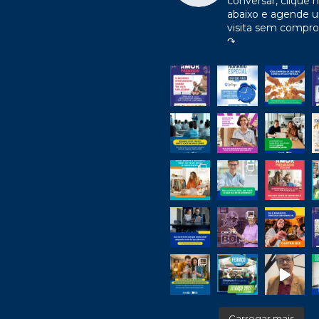
conversar, clique n
abaixo e agende 
visita sem compr
↷
Carregar mais