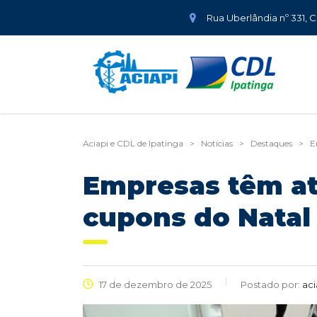
Rua Uberlândia nº 331, 
Aciapi e CDL de Ipatinga
>
Notícias
>
Destaques
>
E
Empresas têm at
cupons do Natal
17 de dezembro de 2025
Postado por:
aci