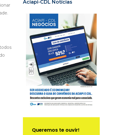
Aciapi-CDL Notícias
ionar
ade.
 todos
 do
Queremos te ouvir!