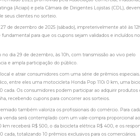
tinga (Aciapi) e pela Câmara de Dirigentes Lojistas (CDL), devem
e seus clientes no sorteio.
a 27 de dezembro de 2025 (sábado), impreterivelmente até às 12h
fundamental para que os cupons sejam validados e incluídos no
o no dia 29 de dezembro, às 10h, com transmissão ao vivo pelo
cia e ampla participação do público.
al e atrair consumidores com uma série de prêmios especiais.
lico, entre eles uma motocicleta Honda Pop 110i 0 km, uma bici
000 cada. Os consumidores podem participar ao adquirir produtos
ha, recebendo cupons para concorrer aos sorteios.
remiado também valoriza os profissionais do comércio. Para cad
la venda será contemplado com um vale-compra proporcional a
 km receberá R$ 500, o da bicicleta elétrica R$ 400, e os respo
cada, totalizando 10 prêmios exclusivos para os comerciários.