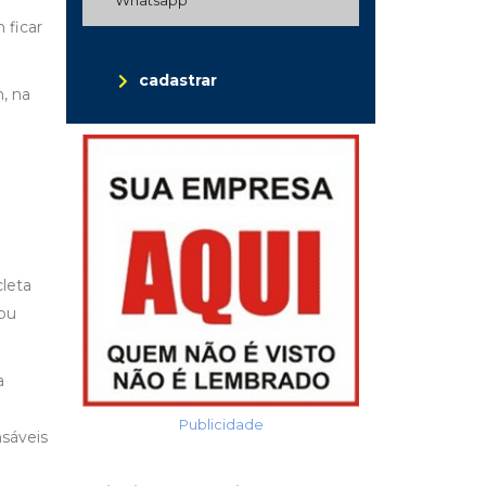
 ficar
cadastrar
, na
cleta
 ou
a
o
Publicidade
nsáveis