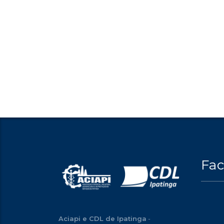
Fa
Aciapi e CDL de Ipatinga
-