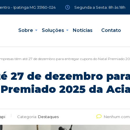
Segunda a Sexta: 8h às 18h
Centro - Ipatinga MG 35160-024
Sobre
Soluções
Notícias
Contato
mpresas têm até 27 de dezembro para entregar cupons do Natal Premiado 20
é 27 de dezembro para
 Premiado 2025 da Aci
api
Categoria:
Destaques
Nenhum come