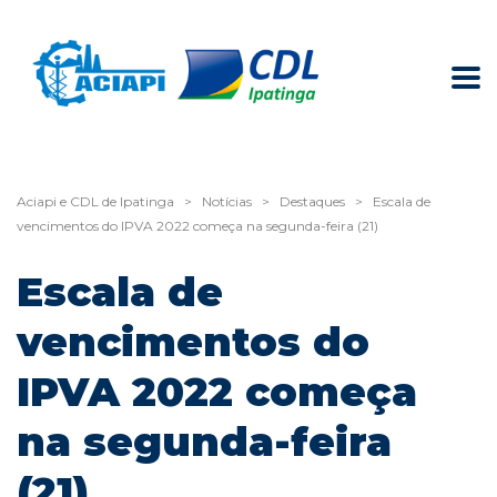
Aciapi e CDL de Ipatinga
>
Notícias
>
Destaques
>
Escala de
vencimentos do IPVA 2022 começa na segunda-feira (21)
Escala de
vencimentos do
IPVA 2022 começa
na segunda-feira
(21)