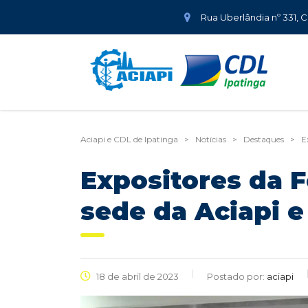
Rua Uberlândia nº 331, 
Aciapi e CDL de Ipatinga
>
Notícias
>
Destaques
>
E
Expositores da F
sede da Aciapi e
18 de abril de 2023
Postado por:
aciapi