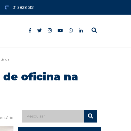
31 3828 5151
atinga
 de oficina na
ntário