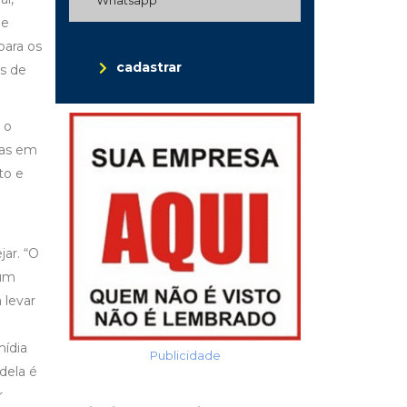
de
para os
cadastrar
os de
 o
sas em
to e
jar. “O
 um
 levar
mídia
Publicidade
dela é
r