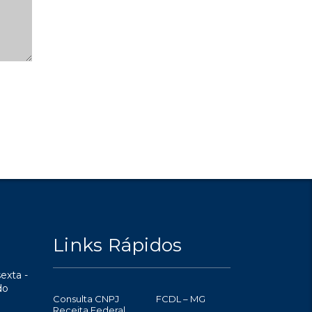
Links Rápidos
exta -
do
Consulta CNPJ
FCDL – MG
Receita Federal