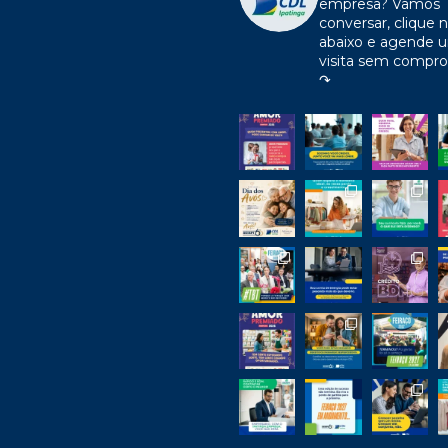
empresa?
Vamos
conversar, clique n
abaixo e agende 
visita sem compr
↷