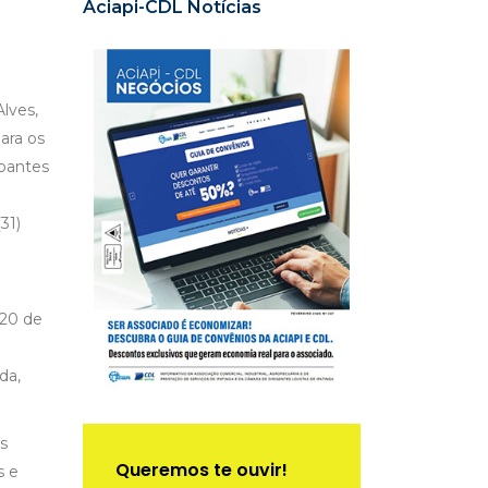
Aciapi-CDL Notícias
Alves,
ara os
ipantes
31)
 20 de
da,
s
Queremos te ouvir!
s e