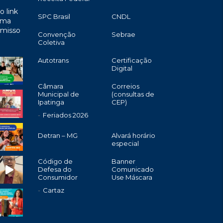
o link
SPC Brasil
CNDL
uma
omisso
Convenção
Sebrae
Coletiva
Autotrans
Certificação
Digital
Câmara
Correios
Municipal de
(consultas de
Ipatinga
CEP)
Feriados 2026
Detran – MG
Alvará horário
especial
Código de
Banner
Defesa do
Comunicado
Consumidor
Use Máscara
Cartaz