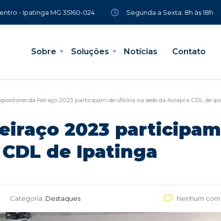
Segunda a Sexta: 8h às 18h
Centro - Ipatinga MG 35160-024
Sobre
Soluções
Notícias
Contato
xpositores da Feiraço 2023 participam de oficina na sede da Aciapi e CDL de Ip
eiraço 2023 participam
 CDL de Ipatinga
Categoria:
Destaques
Nenhum come