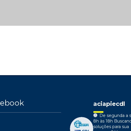
cebook
aciapiecdl
De segunda a s
8h às 18h
Buscan
soluções para sua