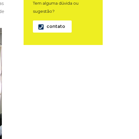
as
Tem alguma dúvida ou
de
sugestão?
contato