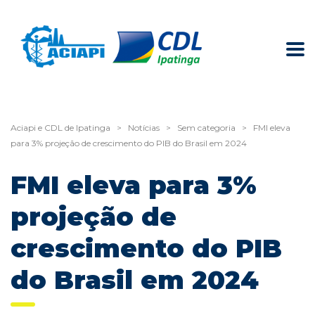
Aciapi e CDL de Ipatinga
>
Notícias
>
Sem categoria
>
FMI eleva
para 3% projeção de crescimento do PIB do Brasil em 2024
FMI eleva para 3%
projeção de
crescimento do PIB
do Brasil em 2024