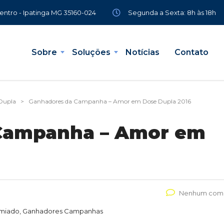
Segunda a Sexta: 8h às 18h
Centro - Ipatinga MG 35160-024
Sobre
Soluções
Notícias
Contato
Dupla
>
Ganhadores da Campanha – Amor em Dose Dupla 2016
Campanha – Amor em
Nenhum come
emiado, Ganhadores Campanhas