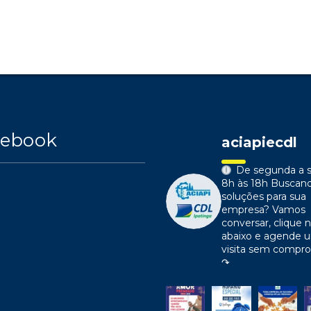
cebook
aciapiecdl
De segunda a s
8h às 18h
Buscan
soluções para sua
empresa?
Vamos
conversar, clique n
abaixo e agende 
visita sem compr
↷