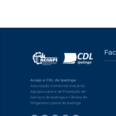
Fa
Aciapi e CDL de Ipatinga
-
Associação Comercial, Industrial,
Agropecuária e de Prestação de
Serviços de Ipatinga e Câmara de
Dirigentes Lojistas de Ipatinga