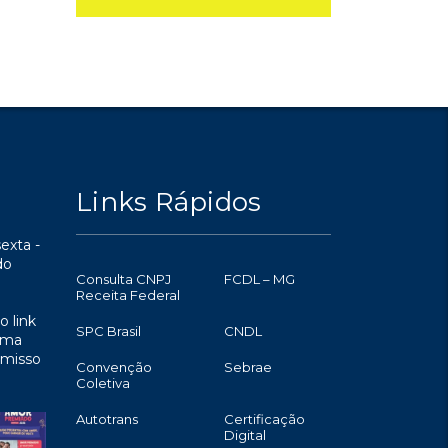
Links Rápidos
exta -
do
Consulta CNPJ
FCDL – MG
Receita Federal
o link
SPC Brasil
CNDL
uma
omisso
Convenção
Sebrae
Coletiva
Autotrans
Certificação
Digital