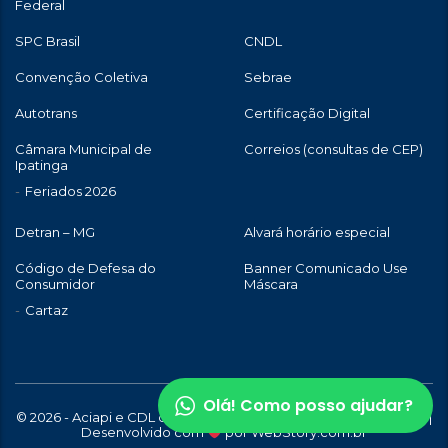
Federal
SPC Brasil
CNDL
Convenção Coletiva
Sebrae
Autotrans
Certificação Digital
Câmara Municipal de
Correios (consultas de CEP)
Ipatinga
Feriados 2026
Detran – MG
Alvará horário especial
Código de Defesa do
Banner Comunicado Use
Consumidor
Máscara
Cartaz
Olá! Como posso ajudar?
© 2026 - Aciapi e CDL de Ipatinga | Todos os direitos reservados |
Desenvolvido com
por
WebStory.com.br