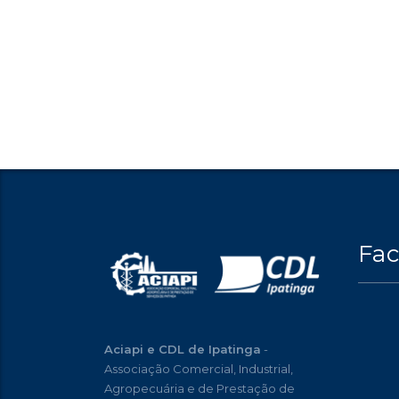
Fa
Aciapi e CDL de Ipatinga
-
Associação Comercial, Industrial,
Agropecuária e de Prestação de