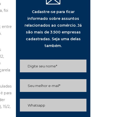
a
, foi
Cadastre-se para ficar
informado sobre assuntos
relacionados ao comércio. Já
; entre
são mais de 3.500 empresas
.
cadastradas. Seja uma delas
também.
s
12,
e
çarela
uladas
 é para
der
 15/2,