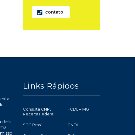
contato
Links Rápidos
exta -
do
Consulta CNPJ
FCDL – MG
Receita Federal
o link
SPC Brasil
CNDL
uma
omisso