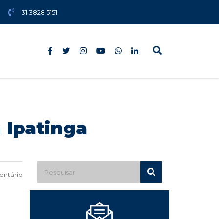
31 3828 5151
 Ipatinga
ntário