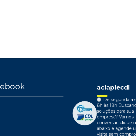
cebook
aciapiecdl
De segunda a s
8h às 18h
Buscan
soluções para sua
empresa?
Vamos
conversar, clique n
abaixo e agende 
visita sem compr