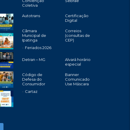
Convenção
Sebrae
Coletiva
Autotrans
Certificação
Digital
Câmara
Correios
Municipal de
(consultas de
Ipatinga
CEP)
Feriados 2026
Detran – MG
Alvará horário
especial
Código de
Banner
Defesa do
Comunicado
Consumidor
Use Máscara
Cartaz