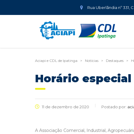
Rua Uberlândia nº 331, 
Aciapi e CDL de Ipatinga
>
Notícias
>
Destaques
>
H
Horário especial
11 de dezembro de 2020
Postado por:
aci
A Associação Comercial, Industrial, Agropecuári