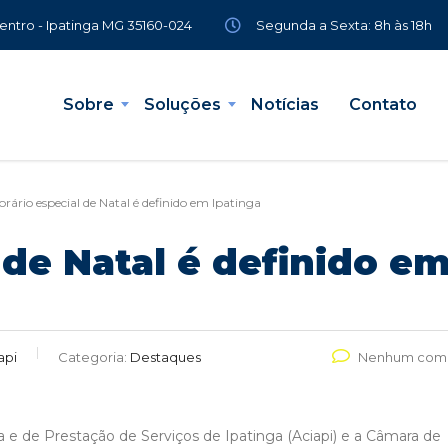
Segunda a Sexta: 8h às 18h
Centro - Ipatinga MG 35160-024
Sobre
Soluções
Notícias
Contato
orário especial de Natal é definido em Ipatinga
 de Natal é definido em
api
Categoria:
Destaques
Nenhum come
a e de Prestação de Serviços de Ipatinga (Aciapi) e a Câmara de