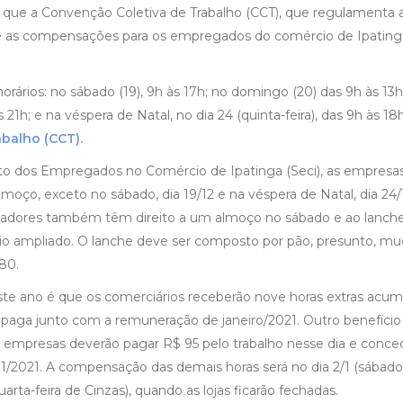
m que a Convenção Coletiva de Trabalho (CCT), que regulamenta 
o e as compensações para os empregados do comércio de Ipatinga
rários: no sábado (19), 9h às 17h; no domingo (20) das 9h às 13h
 21h; e na véspera de Natal, no dia 24 (quinta-feira), das 9h às 18h
abalho (CCT).
ato dos Empregados no Comércio de Ipatinga (Seci), as empresa
oço, exceto no sábado, dia 19/12 e na véspera de Natal, dia 24/
alhadores também têm direito a um almoço no sábado e ao lanch
io ampliado. O lanche deve ser composto por pão, presunto, mu
,80.
te ano é que os comerciários receberão nove horas extras acum
 paga junto com a remuneração de janeiro/2021. Outro benefício
 empresas deverão pagar R$ 95 pelo trabalho nesse dia e conce
1/2021. A compensação das demais horas será no dia 2/1 (sábado),
uarta-feira de Cinzas), quando as lojas ficarão fechadas.