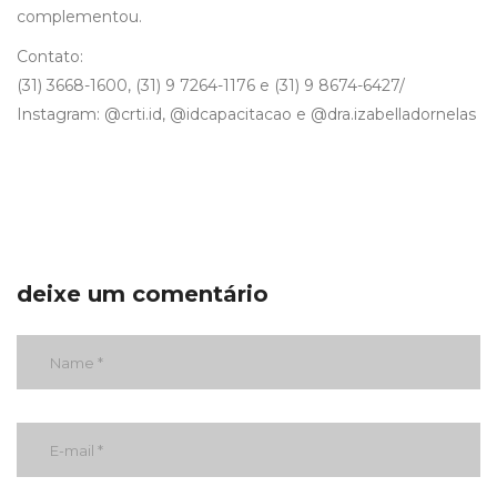
complementou.
Contato:
(31) 3668-1600, (31) 9 7264-1176 e (31) 9 8674-6427/
Instagram: @crti.id, @idcapacitacao e @dra.izabelladornelas
deixe um comentário