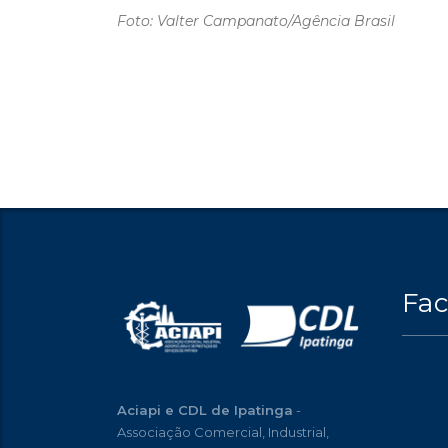
Foto: Valter Campanato/Agência Brasil
Fa
Aciapi e CDL de Ipatinga
-
Associação Comercial, Industrial,