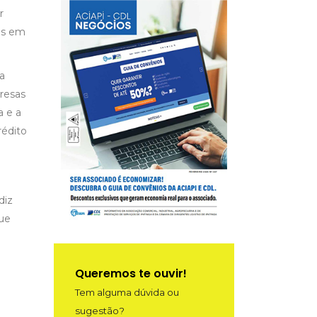
r
os em
a
presas
a e a
rédito
diz
que
Queremos te ouvir!
Tem alguma dúvida ou
sugestão?