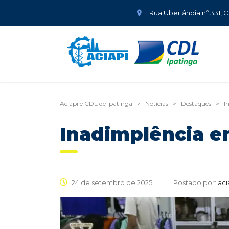
Rua Uberlândia nº 331, 
Aciapi e CDL de Ipatinga
>
Notícias
>
Destaques
>
I
Inadimplência e
24 de setembro de 2025
Postado por:
aci