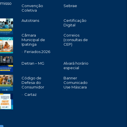
omisso
Convenção
Sebrae
Coletiva
Autotrans
Certificação
Digital
Câmara
Correios
Municipal de
(consultas de
Ipatinga
CEP)
Feriados 2026
Detran – MG
Alvará horário
especial
Código de
Banner
Defesa do
Comunicado
Consumidor
Use Máscara
Cartaz