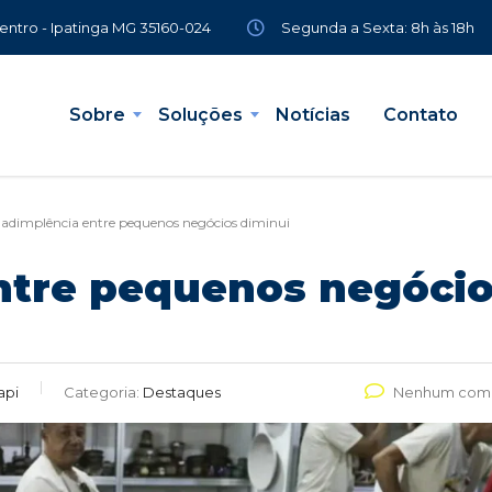
Segunda a Sexta: 8h às 18h
Centro - Ipatinga MG 35160-024
Sobre
Soluções
Notícias
Contato
nadimplência entre pequenos negócios diminui
ntre pequenos negócio
api
Categoria:
Destaques
Nenhum come