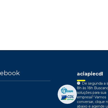
cebook
aciapiecdl
De segunda a s
8h às 18h
Buscan
soluções para sua
empresa?
Vamos
conversar, clique n
abaixo e agende 