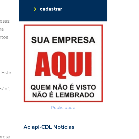
cadastrar
esas:
ma
ntos
 Este
são”,
Publicidade
Aciapi-CDL Notícias
presa