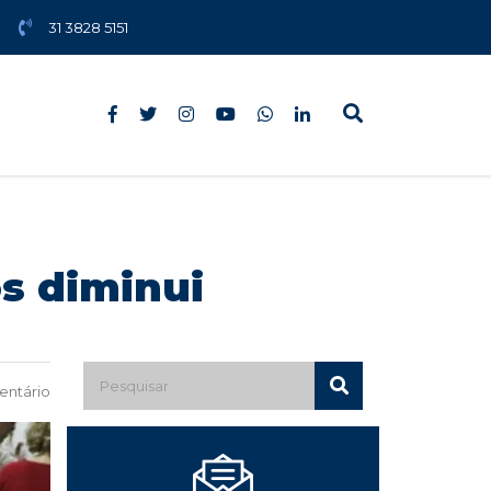
31 3828 5151
s diminui
ntário