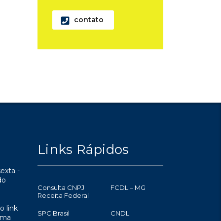
contato
Links Rápidos
exta -
do
Consulta CNPJ
FCDL – MG
Receita Federal
o link
SPC Brasil
CNDL
uma