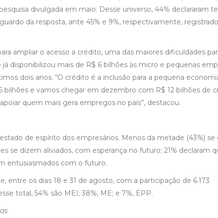
pesquisa divulgada em maio. Desse universo, 44% declararam te
guardo da resposta, ante 45% e 9%, respectivamente, registrad
ra ampliar o acesso a crédito, uma das maiores dificuldades par
 já disponibilizou mais de R$ 6 bilhões às micro e pequenas em
imos dois anos. “O crédito é a inclusão para a pequena economi
 6 bilhões e vamos chegar em dezembro com R$ 12 bilhões de c
apoiar quem mais gera empregos no país”, destacou.
estado de espírito dos empresários. Menos da metade (43%) se 
s se dizem aliviados, com esperança no futuro; 21% declaram 
em entusiasmados com o futuro.
ne, entre os dias 18 e 31 de agosto, com a participação de 6.173
sse total, 54% são MEI; 38%, ME; e 7%, EPP.
ias