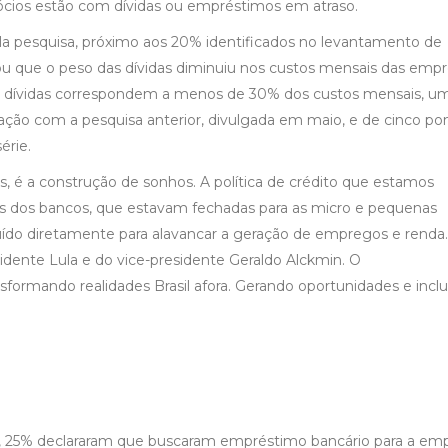
ócios estão com dívidas ou empréstimos em atraso.
la pesquisa, próximo aos 20% identificados no levantamento de
u que o peso das dívidas diminuiu nos custos mensais das empr
 dívidas correspondem a menos de 30% dos custos mensais, u
ção com a pesquisa anterior, divulgada em maio, e de cinco po
érie.
s, é a construção de sonhos. A política de crédito que estamos
as dos bancos, que estavam fechadas para as micro e pequenas
do diretamente para alavancar a geração de empregos e renda.
idente Lula e do vice-presidente Geraldo Alckmin. O
rmando realidades Brasil afora. Gerando oportunidades e inclu
, 25% declararam que buscaram empréstimo bancário para a em