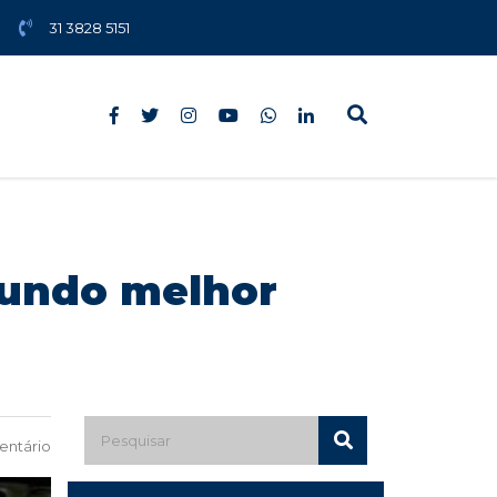
31 3828 5151
gundo melhor
ntário