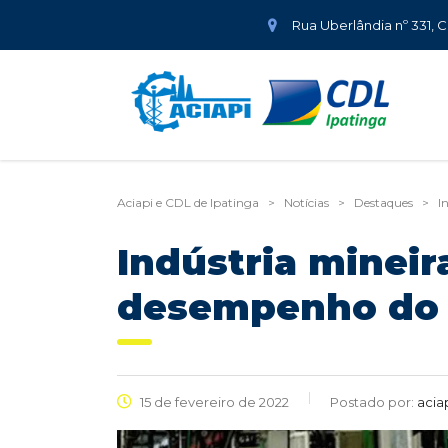
Rua Uberlândia nº 331, 
Aciapi e CDL de Ipatinga
>
Notícias
>
Destaques
>
I
Indústria minei
desempenho do 
15 de fevereiro de 2022
Postado por:
acia