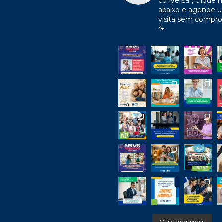
conversar, clique n
abaixo e agende 
visita sem compr
↷
Carregar mais