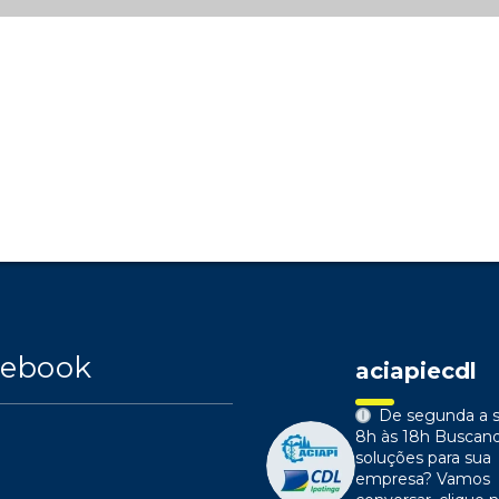
cebook
aciapiecdl
De segunda a s
8h às 18h
Buscan
soluções para sua
empresa?
Vamos