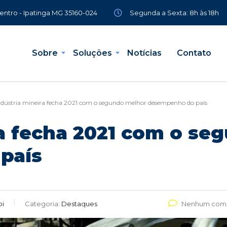
Segunda a Sexta: 8h às 18h
Centro - Ipatinga MG 35160-024
Sobre
Soluções
Notícias
Contato
ndústria mineira fecha 2021 com o segundo melhor desempenho do país
ra fecha 2021 com o se
país
pi
Categoria:
Destaques
Nenhum come