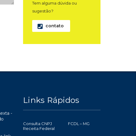
Tem alguma dúvida ou
sugestão?
contato
Links Rápidos
exta -
do
Consulta CNPJ
FCDL – MG
Receita Federal