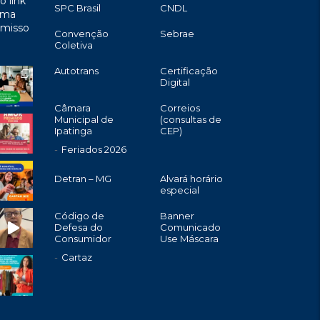
o link
SPC Brasil
CNDL
uma
omisso
Convenção
Sebrae
Coletiva
Autotrans
Certificação
Digital
Câmara
Correios
Municipal de
(consultas de
Ipatinga
CEP)
Feriados 2026
Detran – MG
Alvará horário
especial
Código de
Banner
Defesa do
Comunicado
Consumidor
Use Máscara
Cartaz