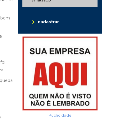
u bem
cadastrar
e
foi
va.
 queda
Publicidade
s