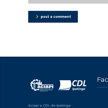
post a comment
Fa
Aciapi e CDL de Ipatinga
-