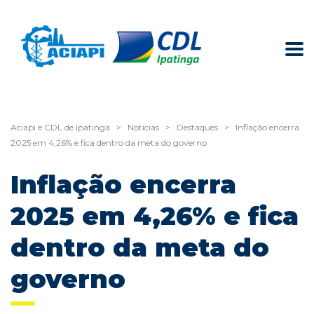
Aciapi e CDL de Ipatinga
>
Notícias
>
Destaques
>
Inflação encerra
2025 em 4,26% e fica dentro da meta do governo
Inflação encerra
2025 em 4,26% e fica
dentro da meta do
governo