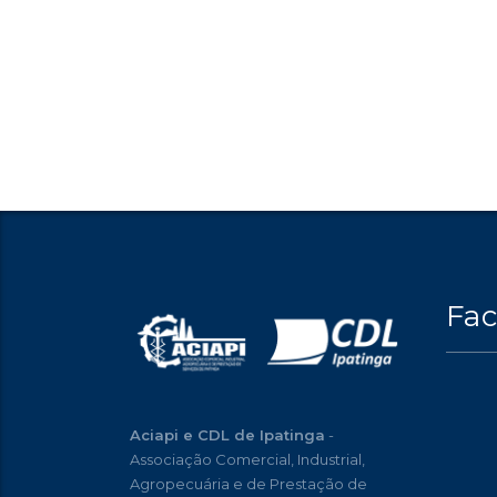
Fa
Aciapi e CDL de Ipatinga
-
Associação Comercial, Industrial,
Agropecuária e de Prestação de