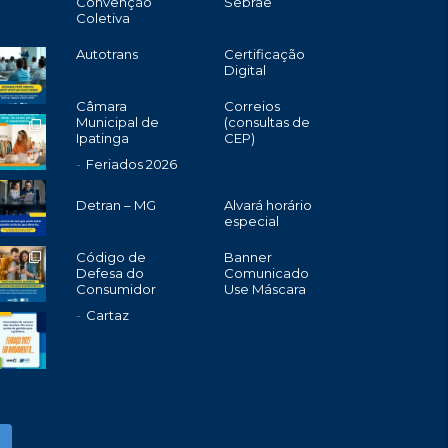
Convenção
Sebrae
Coletiva
Autotrans
Certificação
Digital
Câmara
Correios
Municipal de
(consultas de
Ipatinga
CEP)
Feriados 2026
Detran – MG
Alvará horário
especial
Código de
Banner
Defesa do
Comunicado
Consumidor
Use Máscara
Cartaz