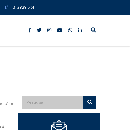
31 3828 5151
ntário
aída