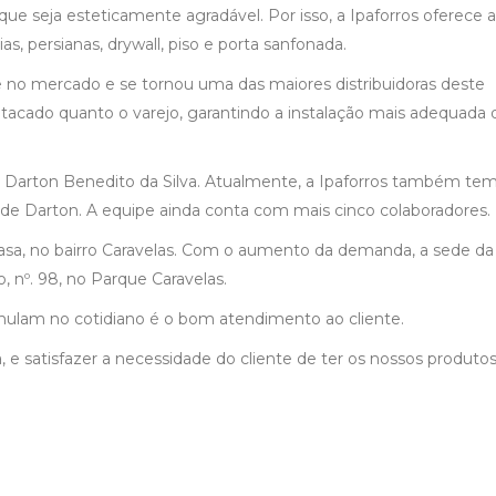
ue seja esteticamente agradável. Por isso, a Ipaforros oferece a
s, persianas, drywall, piso e porta sanfonada.
 no mercado e se tornou uma das maiores distribuidoras deste
tacado quanto o varejo, garantindo a instalação mais adequada 
Darton Benedito da Silva. Atualmente, a Ipaforros também te
 de Darton. A equipe ainda conta com mais cinco colaboradores.
casa, no bairro Caravelas. Com o aumento da demanda, a sede da
o, nº. 98, no Parque Caravelas.
imulam no cotidiano é o bom atendimento ao cliente.
, e satisfazer a necessidade do cliente de ter os nossos produtos