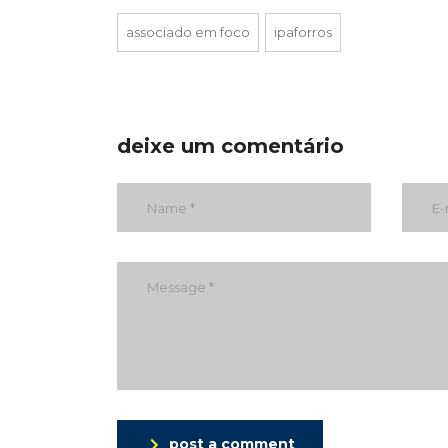
associado em foco
ipaforros
deixe um comentário
post a comment