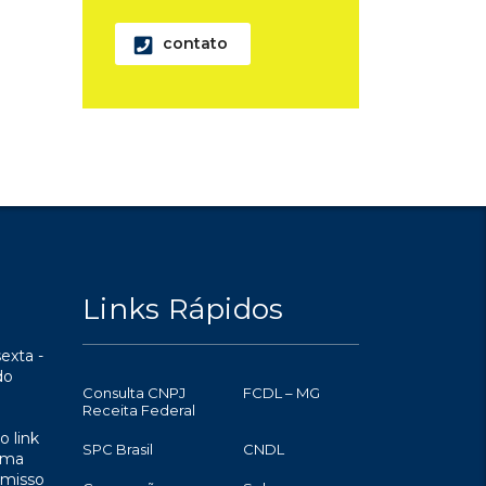
contato
Links Rápidos
exta -
do
Consulta CNPJ
FCDL – MG
Receita Federal
o link
SPC Brasil
CNDL
uma
omisso