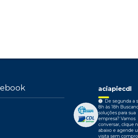
cebook
aciapiecdl
De segunda a s
8h às 18h
Buscan
soluções para sua
empresa?
Vamos
conversar, clique n
abaixo e agende 
visita sem compr