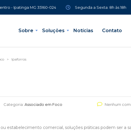
Segunda a Sexta: 8h às 18h
Centro - Ipatinga MG 35160-024
Sobre
Soluções
Notícias
Contato
oco
>
Ipaforros
Categoria:
Associado em Foco
Nenhum come
 ou estabelecimento comercial, soluções práticas podem ser a s