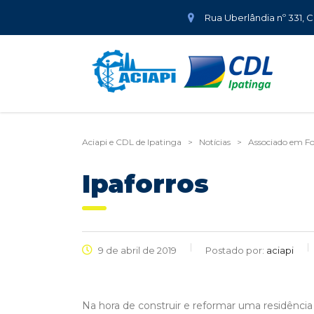
Rua Uberlândia nº 331, 
Aciapi e CDL de Ipatinga
>
Notícias
>
Associado em F
Ipaforros
9 de abril de 2019
Postado por:
aciapi
Na hora de construir e reformar uma residência