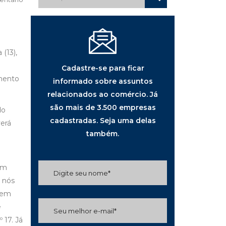
(13),
Cadastre-se para ficar
amento
informado sobre assuntos
relacionados ao comércio. Já
são mais de 3.500 empresas
do
cadastradas. Seja uma delas
erá
também.
um
e nós
o em
e
 17. Já