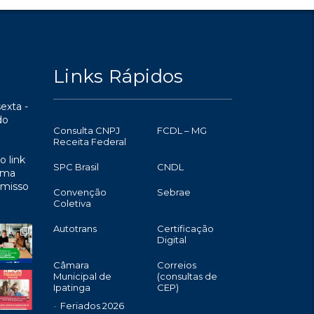
Links Rápidos
exta -
do
Consulta CNPJ
FCDL – MG
Receita Federal
o link
SPC Brasil
CNDL
uma
omisso
Convenção
Sebrae
Coletiva
Autotrans
Certificação
Digital
Câmara
Correios
Municipal de
(consultas de
Ipatinga
CEP)
Feriados 2026