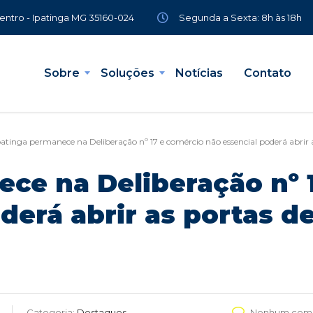
Segunda a Sexta: 8h às 18h
Centro - Ipatinga MG 35160-024
Sobre
Soluções
Notícias
Contato
patinga permanece na Deliberação nº 17 e comércio não essencial poderá abrir 
ece na Deliberação nº 
derá abrir as portas d
Categoria:
Destaques
Nenhum come