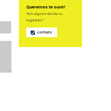
Queremos te ouvir!
Tem alguma dúvida ou
sugestão?
contato