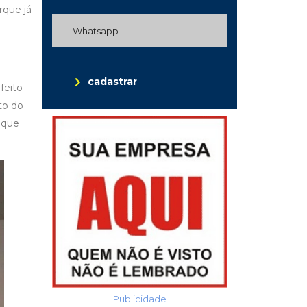
rque já
cadastrar
feito
to do
 que
Publicidade