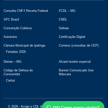
Consulta CNPJ Receita Federal
FCDL – MG
SPC Brasil
CNDL
Convenção Coletiva
Sebrae
Autotrans
Certificação Digital
Câmara Municipal de Ipatinga
Correios (consultas de CEP)
Feriados 2026
Detran – MG
Alvará horário especial
Código de Defesa do
Banner Comunicado Use
Consumidor
Máscara
Cartaz
© 2026 - Aciapi e CDL de Ipatinga | Todos os direitos reservados |
Olá! Como posso ajudar?