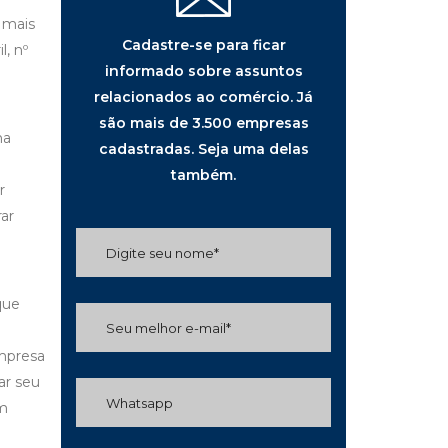
 mais
Cadastre-se para ficar
l, nº
informado sobre assuntos
relacionados ao comércio. Já
são mais de 3.500 empresas
na
cadastradas. Seja uma delas
também.
r
ar
que
empresa
ar seu
em