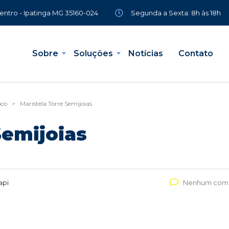
Segunda a Sexta: 8h às 18h
Centro - Ipatinga MG 35160-024
Sobre
Soluções
Notícias
Contato
oco
>
Maristela Torre Semijoias
Semijoias
api
Nenhum come