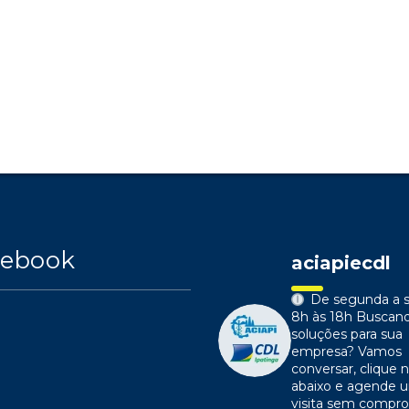
cebook
aciapiecdl
De segunda a s
8h às 18h
Buscan
soluções para sua
empresa?
Vamos
conversar, clique n
abaixo e agende 
visita sem compr