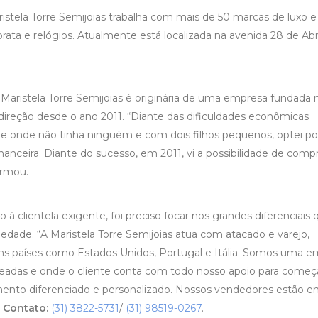
istela Torre Semijoias trabalha com mais de 50 marcas de luxo e
 prata e relógios. Atualmente está localizada na avenida 28 de Abri
 a Maristela Torre Semijoias é originária de uma empresa fundada 
 direção desde o ano 2011. “Diante das dificuldades econômicas
e onde não tinha ninguém e com dois filhos pequenos, optei po
anceira. Diante do sucesso, em 2011, vi a possibilidade de compr
firmou.
à clientela exigente, foi preciso focar nos grandes diferenciais 
riedade. “A Maristela Torre Semijoias atua com atacado e varejo,
uns países como Estados Unidos, Portugal e Itália. Somos uma 
lheadas e onde o cliente conta com todo nosso apoio para começ
ento diferenciado e personalizado. Nossos vendedores estão 
.
Contato:
(31) 3822-5731
/
(31) 98519-0267
.