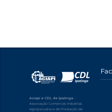
Fa
Aciapi e CDL de Ipatinga
-
Associação Comercial, Industrial,
Agropecuária e de Prestação de