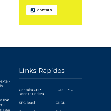
contato
Links Rápidos
exta -
do
Consulta CNPJ
FCDL – MG
Receita Federal
o link
SPC Brasil
CNDL
uma
omisso