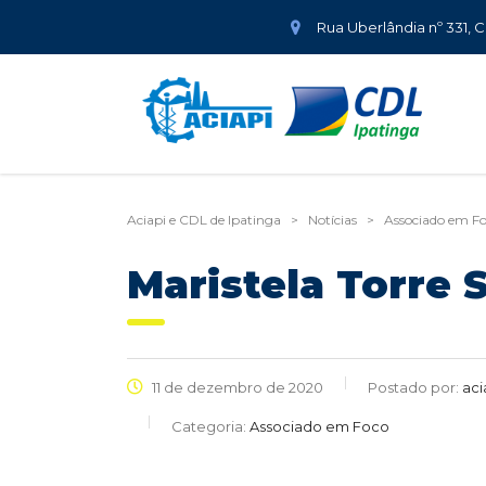
Rua Uberlândia nº 331, 
Aciapi e CDL de Ipatinga
>
Notícias
>
Associado em F
Maristela Torre 
11 de dezembro de 2020
Postado por:
aci
Categoria:
Associado em Foco