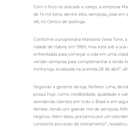
Com o foco no atacado e varejo, a empresa Mar
de 14 mil itens, dentre eles, semijoias, joias em
48, no Centro de Ipatinga.
Conforme a proprietária Maristela Vieira Torre,
cidade de Itabira, em 1989, mas está sob a sua
enfrentadas para começar a vida em uma cidad
vender semijoias para complementar a renda fin
minha loja, localizada na avenida 28 de abril”, a
Segundo a gerente da loja, Ketleen Lima, devido 
possui hoje, como credibilidade, qualidade e va
atendendo clientes em todo o Brasil e em alg
familiar, tendo um grande mix de semijoias fo
negócio. Além disso, prezamos por um atendim
constante processo de treinamento”, ressaltou