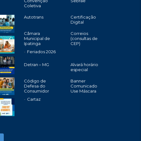
Convenção
Sebrae
Coletiva
Autotrans
Certificação
Digital
Câmara
Correios
Municipal de
(consultas de
Ipatinga
CEP)
Feriados 2026
Detran – MG
Alvará horário
especial
Código de
Banner
Defesa do
Comunicado
Consumidor
Use Máscara
Cartaz