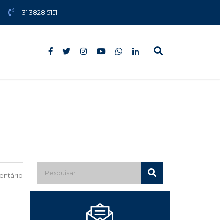
31 3828 5151
ntário