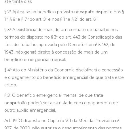
até trinta dias.
§ 2º Aplica-se ao benefício previsto no
caput
o disposto nos §
1º, § 6º e § 7º do art. 5º e nos § 1º e § 2º do art. 6º
§ 3º A existência de mais de um contrato de trabalho nos
termos do disposto no § 3º do art. 443 da Consolidação das
Leis do Trabalho, aprovada pelo Decreto-Lei nº 5.452, de
1943, não gerará direito à concessão de mais de um
benefício emergencial mensal.
§ 4º Ato do Ministério da Economia disciplinará a concessão
e o pagamento do benefício emergencial de que trata este
artigo.
§ 5º O benefício emergencial mensal de que trata
o
caput
não poderá ser acumulado com o pagamento de
outro auxílio emergencial.
Art. 19. O disposto no Capítulo VII da Medida Provisória nº
927, de 2020, não autoriza o descumprimento das normas