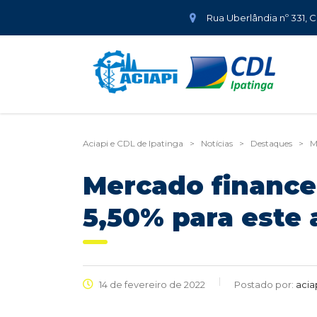
Rua Uberlândia nº 331, 
Aciapi e CDL de Ipatinga
>
Notícias
>
Destaques
>
M
Mercado finance
5,50% para este
14 de fevereiro de 2022
Postado por:
acia