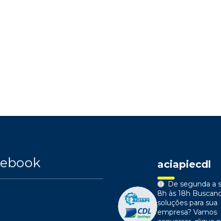
cebook
aciapiecdl
De segunda a s
8h às 18h
Buscan
soluções para sua
empresa?
Vamos