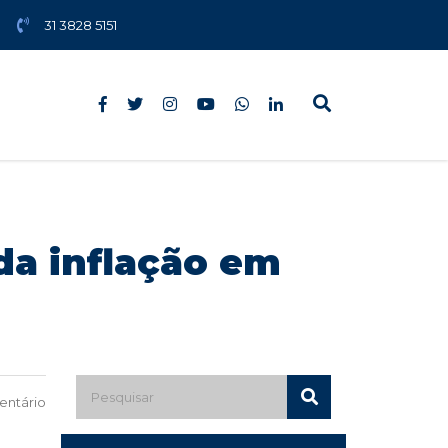
31 3828 5151
da inflação em
ntário