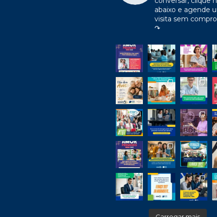
conversar, clique n
abaixo e agende 
visita sem compr
↷
Carregar mais