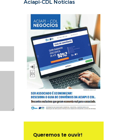
Aciapi-CDL Notícias
Queremos te ouvir!