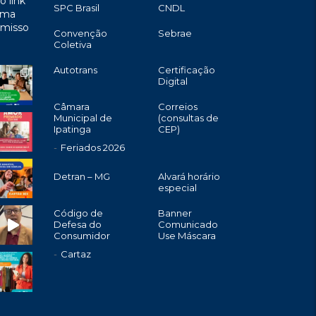
o link
SPC Brasil
CNDL
uma
omisso
Convenção
Sebrae
Coletiva
Autotrans
Certificação
Digital
Câmara
Correios
Municipal de
(consultas de
Ipatinga
CEP)
Feriados 2026
Detran – MG
Alvará horário
especial
Código de
Banner
Defesa do
Comunicado
Consumidor
Use Máscara
Cartaz