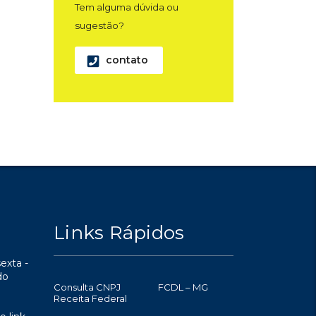
Tem alguma dúvida ou
sugestão?
contato
Links Rápidos
exta -
do
Consulta CNPJ
FCDL – MG
Receita Federal