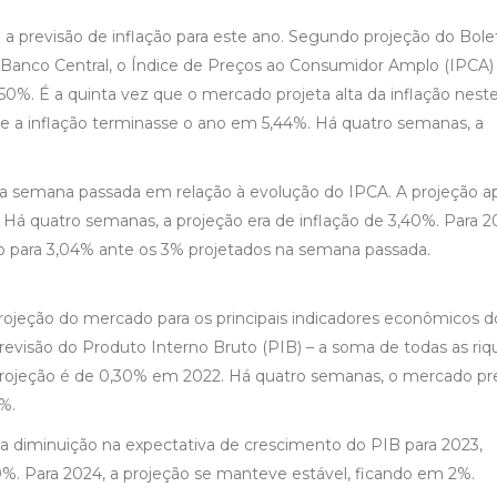
 previsão de inflação para este ano. Segundo projeção do Bole
lo Banco Central, o Índice de Preços ao Consumidor Amplo (IPCA) 
5,50%. É a quinta vez que o mercado projeta alta da inflação nest
 a inflação terminasse o ano em 5,44%. Há quatro semanas, a
a semana passada em relação à evolução do IPCA. A projeção a
 Há quatro semanas, a projeção era de inflação de 3,40%. Para 2
 para 3,04% ante os 3% projetados na semana passada.
ojeção do mercado para os principais indicadores econômicos do
visão do Produto Interno Bruto (PIB) – a soma de todas as riq
A projeção é de 0,30% em 2022. Há quatro semanas, o mercado pr
%.
ma diminuição na expectativa de crescimento do PIB para 2023,
%. Para 2024, a projeção se manteve estável, ficando em 2%.