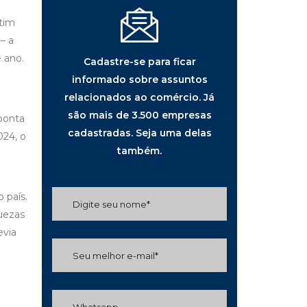
tim
– a
e ano.
Cadastre-se para ficar
informado sobre assuntos
relacionados ao comércio. Já
são mais de 3.500 empresas
ponta
cadastradas. Seja uma delas
024, o
também.
 país.
uezas
evia