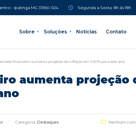
Segunda a Sexta: 8h às 18h
Centro - Ipatinga MG 35160-024
Sobre
Soluções
Notícias
Contato
ercado financeiro aumenta projeção da inflação em 5,50% para este ano
iro aumenta projeção 
 ano
pi
Categoria:
Destaques
Nenhum come