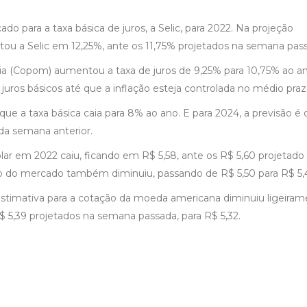
para a taxa básica de juros, a Selic, para 2022. Na projeção
tou a Selic em 12,25%, ante os 11,75% projetados na semana pas
ria (Copom) aumentou a taxa de juros de 9,25% para 10,75% ao a
juros básicos até que a inflação esteja controlada no médio praz
ue a taxa básica caia para 8% ao ano. E para 2024, a previsão é 
da semana anterior.
ar em 2022 caiu, ficando em R$ 5,58, ante os R$ 5,60 projetado
o do mercado também diminuiu, passando de R$ 5,50 para R$ 5,
 estimativa para a cotação da moeda americana diminuiu ligeira
5,39 projetados na semana passada, para R$ 5,32.