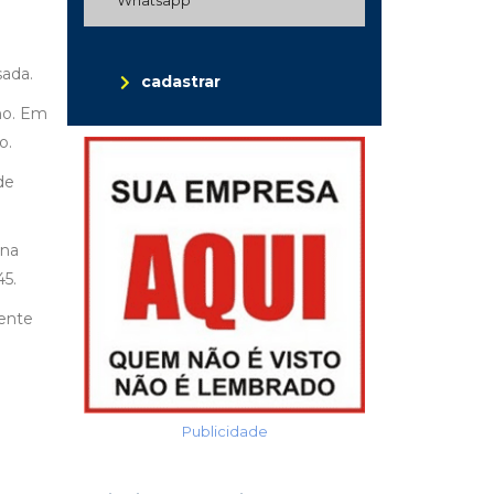
sada.
cadastrar
no. Em
o.
de
 na
45.
mente
Publicidade