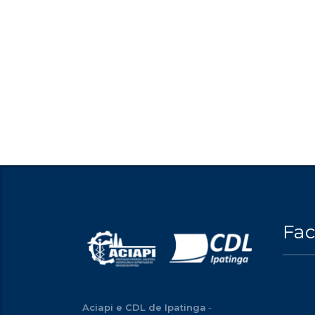
Fa
Aciapi e CDL de Ipatinga
-