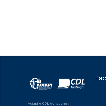
Fa
Aciapi e CDL de Ipatinga
-