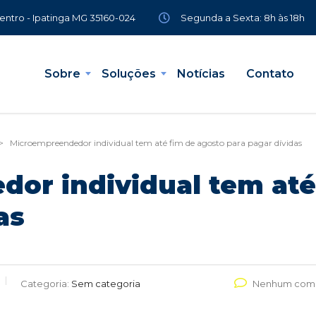
Segunda a Sexta: 8h às 18h
Centro - Ipatinga MG 35160-024
Sobre
Soluções
Notícias
Contato
>
Microempreendedor individual tem até fim de agosto para pagar dívidas
or individual tem até
as
Categoria:
Sem categoria
Nenhum come