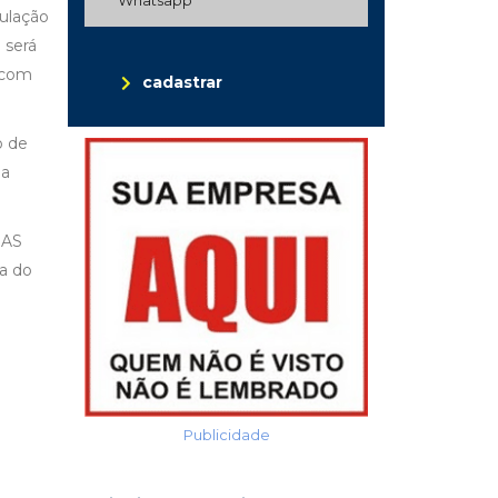
culação
 será
, com
cadastrar
o de
 a
DAS
a do
Publicidade