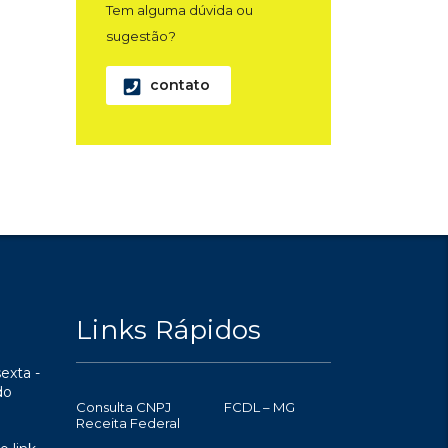
Tem alguma dúvida ou
sugestão?
contato
Links Rápidos
exta -
do
Consulta CNPJ
FCDL – MG
Receita Federal