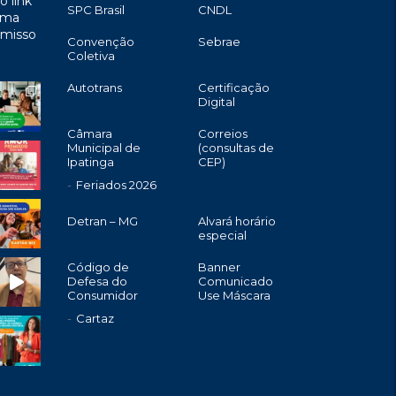
o link
SPC Brasil
CNDL
uma
omisso
Convenção
Sebrae
Coletiva
Autotrans
Certificação
Digital
Câmara
Correios
Municipal de
(consultas de
Ipatinga
CEP)
Feriados 2026
Detran – MG
Alvará horário
especial
Código de
Banner
Defesa do
Comunicado
Consumidor
Use Máscara
Cartaz