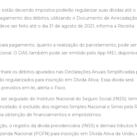
estão devendo impostos poderão regularizar suas dívidas até o
o pagamento dos débitos, utilizando o Documento de Arrecadaçã
eve ser feito até o dia 31 de agosto de 2021, informa a Receita
para pagamento, quanto a realização do parcelamento, pode ser
cional. O DAS também pode ser emitido pelo App MEI, disponíve
nhará os débitos apurados nas Declarações Anuais Simplificadas 
regularizados para inscrição em Dívida Ativa. Essa dívida será
revistos em lei, alerta o Fisco.
 ser segurado do Instituto Nacional do Seguro Social (INSS); tem
ncelado; é excluído dos regimes Simples Nacional e Simei pela 
e na obtenção de financiamentos e empréstimos.
o, o registro da dívida previdenciária (INSS) e demais tributos f
zenda Nacional (PGFN) para inscrição em Dívida Ativa da União,