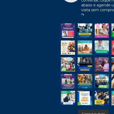
conversar, clique n
abaixo e agende 
visita sem compr
↷
Carregar mais