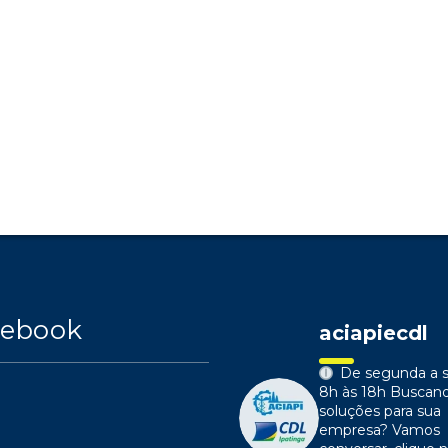
cebook
aciapiecdl
De segunda a s
8h às 18h
Buscan
soluções para sua
empresa?
Vamos