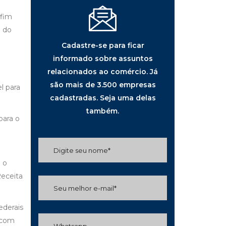
 fim
o do
Cadastre-se para ficar
informado sobre assuntos
relacionados ao comércio. Já
são mais de 3.500 empresas
l para
cadastradas. Seja uma delas
também.
para o
 o
Receita
ederais
 com