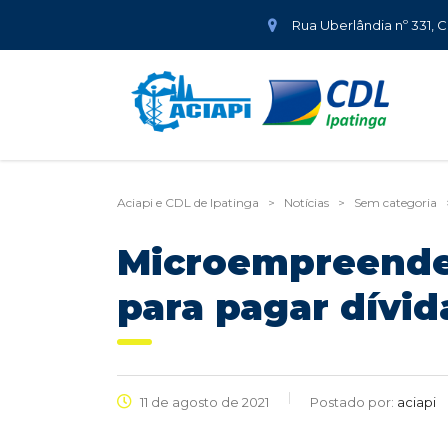
Rua Uberlândia nº 331, 
Aciapi e CDL de Ipatinga
>
Notícias
>
Sem categoria
Microempreended
para pagar dívid
11 de agosto de 2021
Postado por:
aciapi