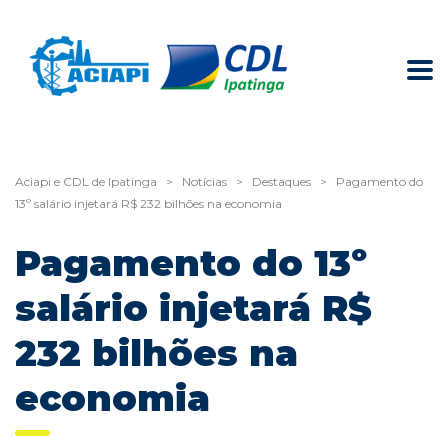
Aciapi e CDL de Ipatinga
>
Notícias
>
Destaques
>
Pagamento do
13º salário injetará R$ 232 bilhões na economia
Pagamento do 13º
salário injetará R$
232 bilhões na
economia