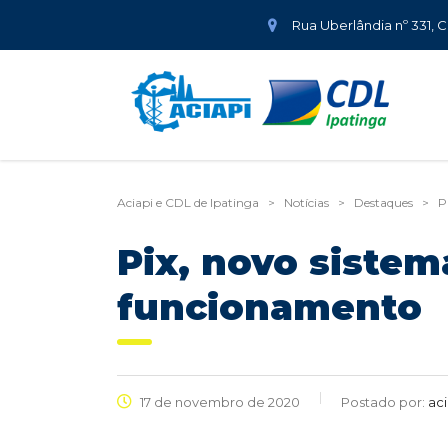
Rua Uberlândia nº 331, 
Aciapi e CDL de Ipatinga
>
Notícias
>
Destaques
>
P
Pix, novo siste
funcionamento
17 de novembro de 2020
Postado por:
aci