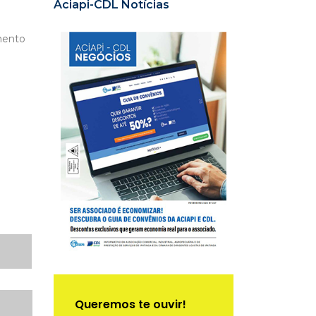
Aciapi-CDL Notícias
imento
Queremos te ouvir!