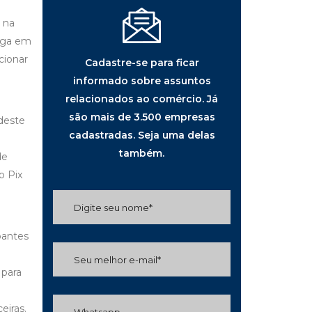
 na
paga em
cionar
Cadastre-se para ficar
informado sobre assuntos
relacionados ao comércio. Já
são mais de 3.500 empresas
 deste
cadastradas. Seja uma delas
também.
de
o Pix
ipantes
 para
eiras.