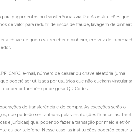
para pagamentos ou transferências via Pix. As instituições que
s de valor para reduzir de riscos de fraude, lavagem de dinheir
 ter a chave de quem vai receber o dinheiro, em vez de informaç
bedor.
PF, CNPJ, e-mail, número de celular ou chave aleatória (uma
ue poderá ser utilizada por usuários que não queiram vincular s
. O recebedor também pode gerar QR Codes.
s operações de transferência e de compra. As exceções serão o
s, que poderão ser tarifadas pelas instituições financeiras. Ta
icas e jurídicas) que, podendo fazer a transação por meio eletrôn
mente ou por telefone. Nesse caso, as instituições poderão cobrar ta