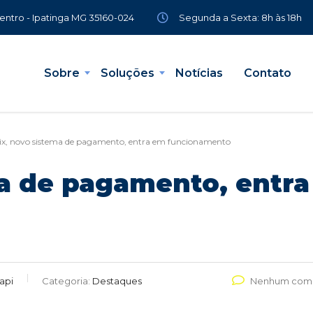
Segunda a Sexta: 8h às 18h
Centro - Ipatinga MG 35160-024
Sobre
Soluções
Notícias
Contato
ix, novo sistema de pagamento, entra em funcionamento
ma de pagamento, entr
api
Categoria:
Destaques
Nenhum come