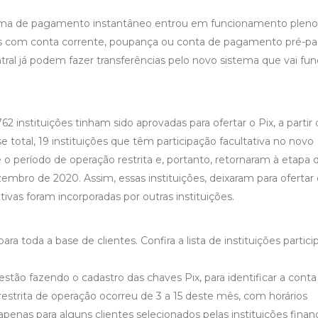
istema de pagamento instantâneo entrou em funcionamento pleno
sas com conta corrente, poupança ou conta de pagamento pré-
ral já podem fazer transferências pelo novo sistema que vai fun
2 instituições tinham sido aprovadas para ofertar o Pix, a partir
total, 19 instituições que têm participação facultativa no novo
 o período de operação restrita e, portanto, retornaram à etapa 
embro de 2020. Assim, essas instituições, deixaram para ofertar 
as foram incorporadas por outras instituições.
ara toda a base de clientes. Confira a lista de instituições partic
stão fazendo o cadastro das chaves Pix, para identificar a conta
restrita de operação ocorreu de 3 a 15 deste mês, com horários
apenas para alguns clientes selecionados pelas instituições financ