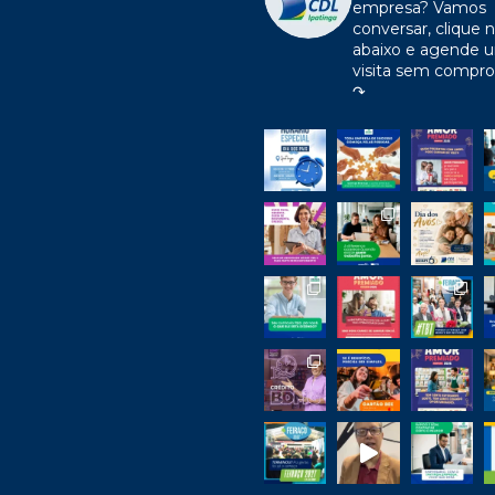
empresa?
Vamos
conversar, clique n
abaixo e agende 
visita sem compr
↷