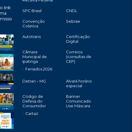
Receita Federal
o link
SPC Brasil
CNDL
uma
omisso
Convenção
Sebrae
Coletiva
Autotrans
Certificação
Digital
Câmara
Correios
Municipal de
(consultas de
Ipatinga
CEP)
Feriados 2026
Detran – MG
Alvará horário
especial
Código de
Banner
Defesa do
Comunicado
Consumidor
Use Máscara
Cartaz