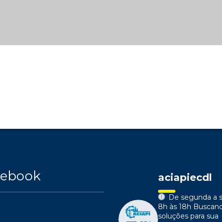
cebook
aciapiecdl
De segunda a s
8h às 18h
Buscan
soluções para sua