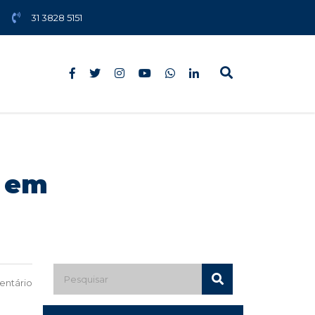
31 3828 5151
a em
ntário