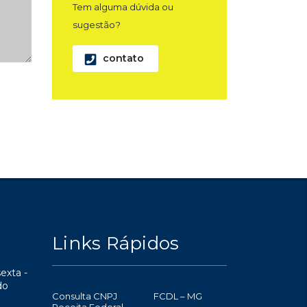
Tem alguma dúvida ou
sugestão?
contato
Links Rápidos
exta -
do
Consulta CNPJ
FCDL – MG