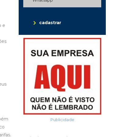
cadastrar
o e
ões
eus
mbém
Publicidade
ico
rifas.