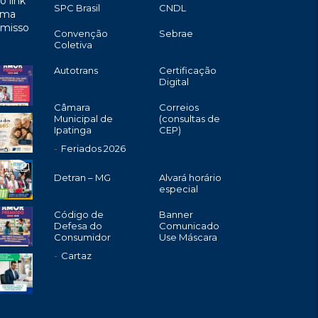
o link
SPC Brasil
CNDL
uma
omisso
Convenção
Sebrae
Coletiva
Autotrans
Certificação
Digital
Câmara
Correios
Municipal de
(consultas de
Ipatinga
CEP)
Feriados 2026
Detran – MG
Alvará horário
especial
Código de
Banner
Defesa do
Comunicado
Consumidor
Use Máscara
Cartaz