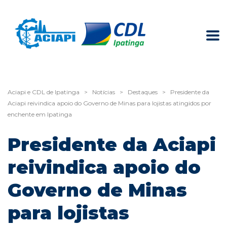
Aciapi e CDL de Ipatinga
>
Notícias
>
Destaques
>
Presidente da
Aciapi reivindica apoio do Governo de Minas para lojistas atingidos por
enchente em Ipatinga
Presidente da Aciapi
reivindica apoio do
Governo de Minas
para lojistas