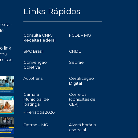
Links Rápidos
exta -
do
Consulta CNPJ
FCDL – MG
Receita Federal
o link
SPC Brasil
CNDL
uma
omisso
Convenção
Sebrae
Coletiva
Autotrans
Certificação
Digital
Câmara
Correios
Municipal de
(consultas de
Ipatinga
CEP)
Feriados 2026
Detran – MG
Alvará horário
especial