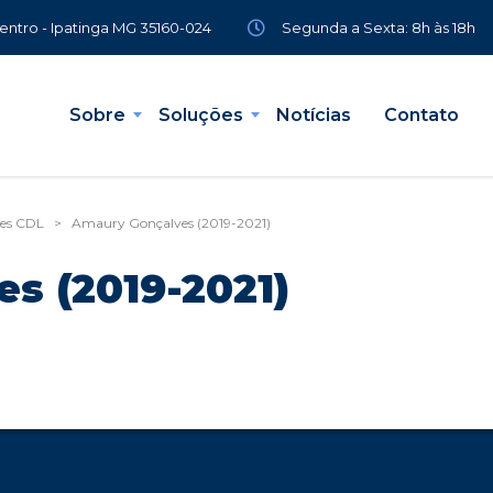
Segunda a Sexta: 8h às 18h
Centro - Ipatinga MG 35160-024
Sobre
Soluções
Notícias
Contato
tes CDL
>
Amaury Gonçalves (2019-2021)
s (2019-2021)