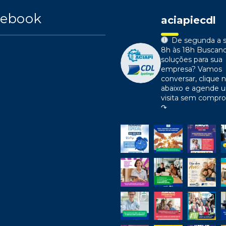
cebook
aciapiecdl
De segunda a s
8h às 18h
Buscan
soluções para sua
empresa?
Vamos
conversar, clique n
abaixo e agende 
visita sem compr
↷