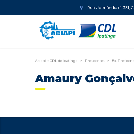
Rua Uberlândia nº 331, 
Aciapi e CDL de Ipatinga
>
Presidentes
>
Ex. Presiden
Amaury Gonçalve