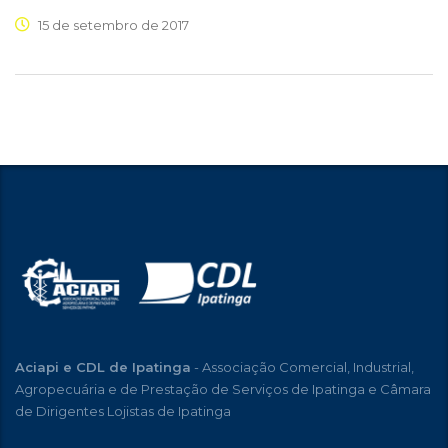
15 de setembro de 2017
Aciapi e CDL de Ipatinga
- Associação Comercial, Industrial,
Agropecuária e de Prestação de Serviços de Ipatinga e Câmara
de Dirigentes Lojistas de Ipatinga