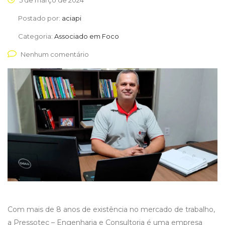
5 de março de 2024
Postado por:
aciapi
Categoria:
Associado em Foco
Nenhum comentário
Com mais de 8 anos de existência no mercado de trabalho,
a Pressotec – Engenharia e Consultoria é uma empresa