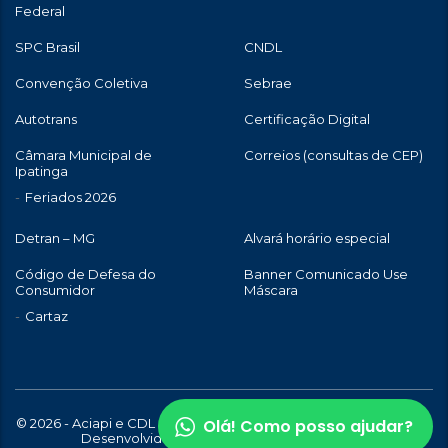
Federal
SPC Brasil
CNDL
Convenção Coletiva
Sebrae
Autotrans
Certificação Digital
Câmara Municipal de
Correios (consultas de CEP)
Ipatinga
Feriados 2026
Detran – MG
Alvará horário especial
Código de Defesa do
Banner Comunicado Use
Consumidor
Máscara
Cartaz
Olá! Como posso ajudar?
© 2026 - Aciapi e CDL de Ipatinga | Todos os direitos reservados |
Desenvolvido com
por
WebStory.com.br