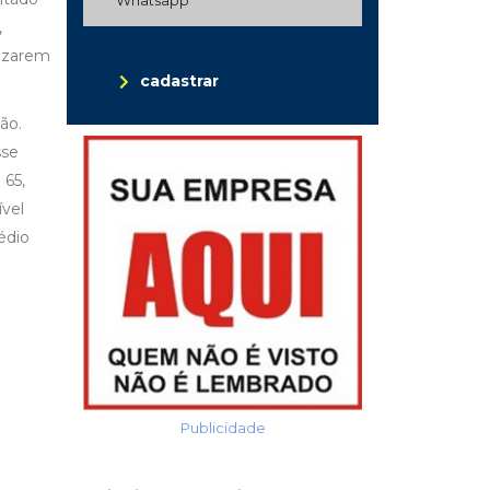
,
lizarem
cadastrar
ão.
sse
 65,
vel
édio
Publicidade