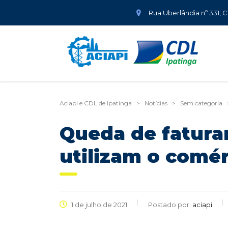
Rua Uberlândia nº 331, 
Aciapi e CDL de Ipatinga
>
Notícias
>
Sem categoria
Queda de fatura
utilizam o comér
1 de julho de 2021
Postado por:
aciapi