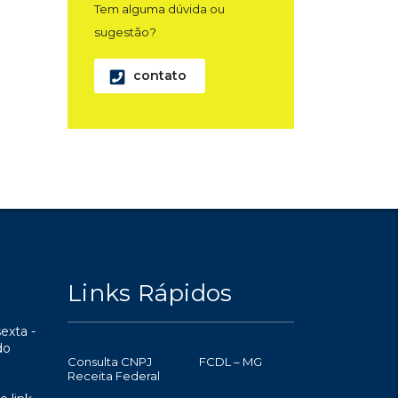
Tem alguma dúvida ou
sugestão?
contato
Links Rápidos
exta -
do
Consulta CNPJ
FCDL – MG
Receita Federal