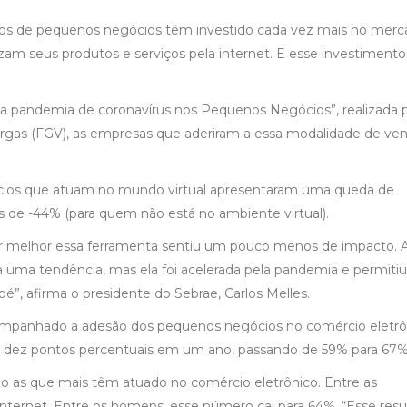
onos de pequenos negócios têm investido cada vez mais no mer
lizam seus produtos e serviços pela internet. E esse investiment
 pandemia de coronavírus nos Pequenos Negócios”, realizada 
rgas (FGV), as empresas que aderiram a essa modalidade de ve
cios que atuam no mundo virtual apresentaram uma queda de
 de -44% (para quem não está no ambiente virtual).
ar melhor essa ferramenta sentiu um pouco menos de impacto. 
ra uma tendência, mas ela foi acelerada pela pandemia e permiti
, afirma o presidente do Sebrae, Carlos Melles.
mpanhado a adesão dos pequenos negócios no comércio eletrô
se dez pontos percentuais em um ano, passando de 59% para 67%
o as que mais têm atuado no comércio eletrônico. Entre as
ternet. Entre os homens, esse número cai para 64%. “Esse resu