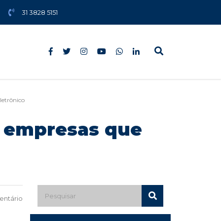
31 3828 5151
letrônico
e empresas que
ntário