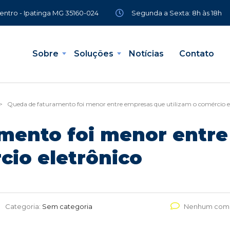
Segunda a Sexta: 8h às 18h
Centro - Ipatinga MG 35160-024
Sobre
Soluções
Notícias
Contato
>
Queda de faturamento foi menor entre empresas que utilizam o comércio e
mento foi menor entr
cio eletrônico
Categoria:
Sem categoria
Nenhum come