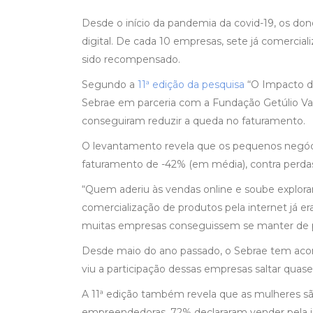
Desde o início da pandemia da covid-19, os d
digital. De cada 10 empresas, sete já comercia
sido recompensado.
Segundo a
11ª edição da pesquisa
“O Impacto da
Sebrae em parceria com a Fundação Getúlio Va
conseguiram reduzir a queda no faturamento.
O levantamento revela que os pequenos negó
faturamento de -42% (em média), contra perdas
“Quem aderiu às vendas online e soube explor
comercialização de produtos pela internet já e
muitas empresas conseguissem se manter de pé”
Desde maio do ano passado, o Sebrae tem aco
viu a participação dessas empresas saltar qua
A 11ª edição também revela que as mulheres sã
empreendedoras, 72% declararam vender pela in