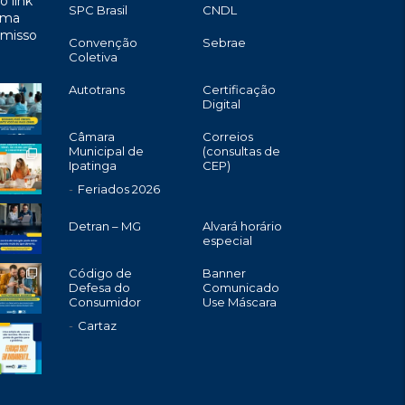
o link
SPC Brasil
CNDL
uma
omisso
Convenção
Sebrae
Coletiva
Autotrans
Certificação
Digital
Câmara
Correios
Municipal de
(consultas de
Ipatinga
CEP)
Feriados 2026
Detran – MG
Alvará horário
especial
Código de
Banner
Defesa do
Comunicado
Consumidor
Use Máscara
Cartaz