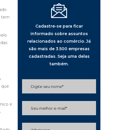
cado
o tem
Cadastre-se para ficar
informado sobre assuntos
pelo
relacionados ao comércio. Já
ndas
são mais de 3.500 empresas
cadastradas. Seja uma delas
também.
A
u que
nico e
.
ltado