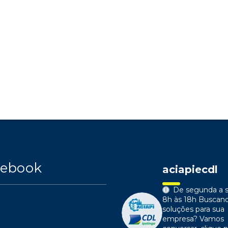
cebook
aciapiecdl
De segunda a s
8h às 18h
Buscan
soluções para sua
empresa?
Vamos