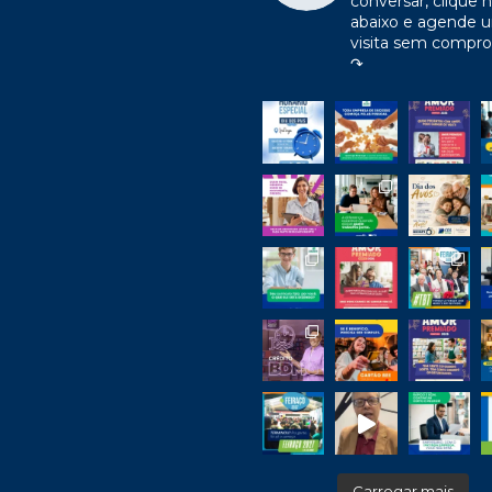
conversar, clique n
abaixo e agende 
visita sem compr
↷
Carregar mais