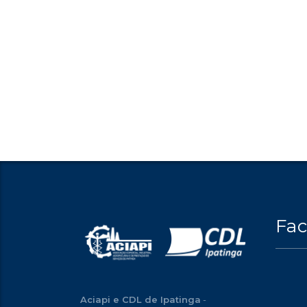
Fa
Aciapi e CDL de Ipatinga
-