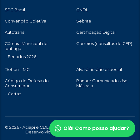
SPC Brasil
CNDL
Convenção Coletiva
Sebrae
Autotrans
Certificação Digital
Câmara Municipal de
Correios (consultas de CEP)
Ipatinga
Feriados 2026
Detran – MG
Alvará horário especial
Código de Defesa do
Banner Comunicado Use
Consumidor
Máscara
Cartaz
Olá! Como posso ajudar?
© 2026 - Aciapi e CDL de Ipatinga | Todos os direitos reservados |
Desenvolvido com
por
WebStory.com.br