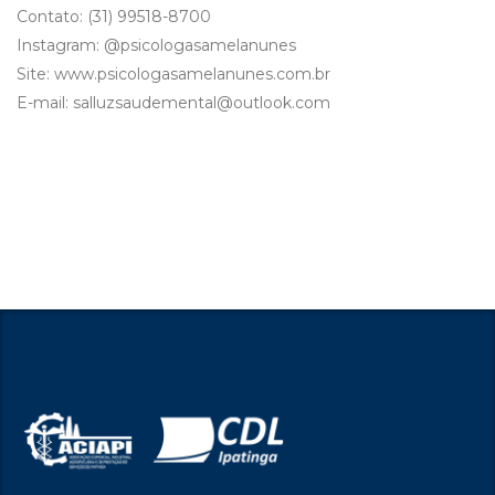
Contato: (31) 99518-8700
Instagram: @psicologasamelanunes
Site: www.psicologasamelanunes.com.br
E-mail: salluzsaudemental@outlook.com