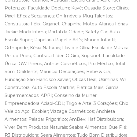
Construtora; Casinox; Residuar; Escola Criar e Aprender;
Potenzzo; Faculdade Doctum; Kavé; Ousadia Store; Clínica
Pixel; Eficaz Segurança; On Imóveis; Plug Talentos;
Construtora Félix; Giganet; Chapinha Motos; Aliança Férias;
Jackie Moda íntima; Portal da Cidade; Safety Car; Auto
Escola Super; Papelaria Papel e Art’s; Mundo Infantil;
Orthopride; Késia Naturais; Flávio e Glícia Escola de Música;
Rei do Pneu; Contrata Líder; O Giro; Supranet; Faculdade
Única; GW Pneus; Anthos Cosméticos; Pro Médico; Total
Som; Oraldents; Maurício Decorações; Bebê & Cia;
Fundação São Francisco Xavier; Óticas Real; Usiminas; Wr
Construtora; Auto Escola Martins; Elétrica Mais; Garcia
Supermercados; APPI; Conselho da Mulher
Empreendedora Aciapi-CDL; Trigo e Arte; 3 Corações; Chip
Vale do Aço; Ecobier; Vizzage Cosméticos; Anchieta
Alimentos; Paladar Frigorífico; AmBev; Haf Distribuidora;
Viver Bem Produtos Naturais; Seabra Alimentos; Que Filé;
R3 Distribuidora; Seara Alimentos; Tudo Bom Distribuidora;