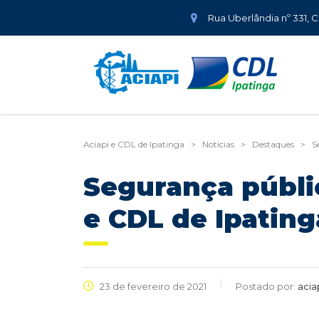
Rua Uberlândia nº 331, 
Aciapi e CDL de Ipatinga
>
Notícias
>
Destaques
>
S
Segurança públi
e CDL de Ipating
23 de fevereiro de 2021
Postado por:
acia