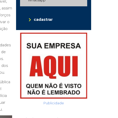
vel,
, assim
forços
cadastrar
ivar o
sição
idades
s de
s.
o dos
ou.
ública
l
ícia
uar
Publicidade
u.