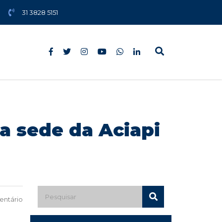
31 3828 5151
a sede da Aciapi
ntário