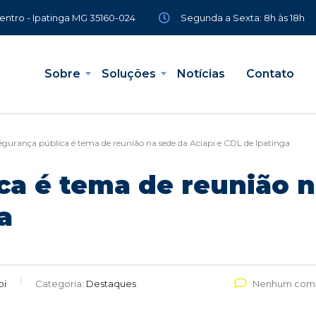
Segunda a Sexta: 8h às 18h
Centro - Ipatinga MG 35160-024
Sobre
Soluções
Notícias
Contato
egurança pública é tema de reunião na sede da Aciapi e CDL de Ipatinga
ca é tema de reunião n
a
pi
Categoria:
Destaques
Nenhum come