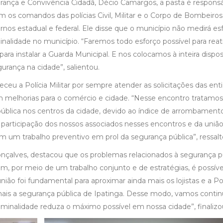
ança e Convivência Cidadã, Décio Camargos, a pasta é responsá
com os comandos das polícias Civil, Militar e o Corpo de Bombeiros
os estadual e federal. Ele disse que o município não medirá es
inalidade no município. “Faremos todo esforço possível para reat
a instalar a Guarda Municipal. E nos colocamos à inteira dispo
gurança na cidade”, salientou.
eceu a Polícia Militar por sempre atender as solicitações das ent
sam melhorias para o comércio e cidade. “Nesse encontro tratamo
ública nos centros da cidade, devido ao índice de arrombamento
participação dos nossos associados nesses encontros e da uniã
em um trabalho preventivo em prol da segurança pública”, ressalt
nçalves, destacou que os problemas relacionados à segurança p
ém, por meio de um trabalho conjunto e de estratégias, é possíve
ião foi fundamental para aproximar ainda mais os lojistas e a Pol
mais a segurança pública de Ipatinga. Desse modo, vamos contin
riminalidade reduza o máximo possível em nossa cidade”, finalizo