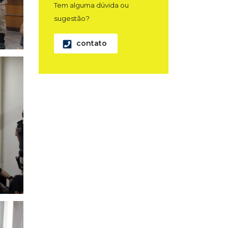
Tem alguma dúvida ou
sugestão?
contato