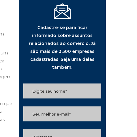
Cadastre-se para ficar
em
informado sobre assuntos
relacionados ao comércio. Já
são mais de 3.500 empresas
r um
cadastradas. Seja uma delas
ça
também.
o
ingem.
do que
sa
mas