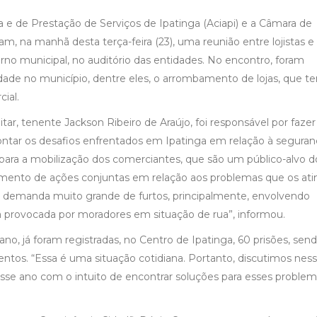
a e de Prestação de Serviços de Ipatinga (Aciapi) e a Câmara de
m, na manhã desta terça-feira (23), uma reunião entre lojistas e
no municipal, no auditório das entidades. No encontro, foram
idade no município, dentre eles, o arrombamento de lojas, que t
ial.
ar, tenente Jackson Ribeiro de Araújo, foi responsável por faze
ntar os desafios enfrentados em Ipatinga em relação à seguran
 para a mobilização dos comerciantes, que são um público-alvo d
vimento de ações conjuntas em relação aos problemas que os at
 demanda muito grande de furtos, principalmente, envolvendo
provocada por moradores em situação de rua”, informou.
, já foram registradas, no Centro de Ipatinga, 60 prisões, sen
ntos. “Essa é uma situação cotidiana. Portanto, discutimos nes
sse ano com o intuito de encontrar soluções para esses proble