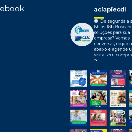
cebook
aciapiecdl
De segunda a s
8h às 18h
Buscan
soluções para sua
empresa?
Vamos
conversar, clique n
abaixo e agende 
visita sem compr
↷