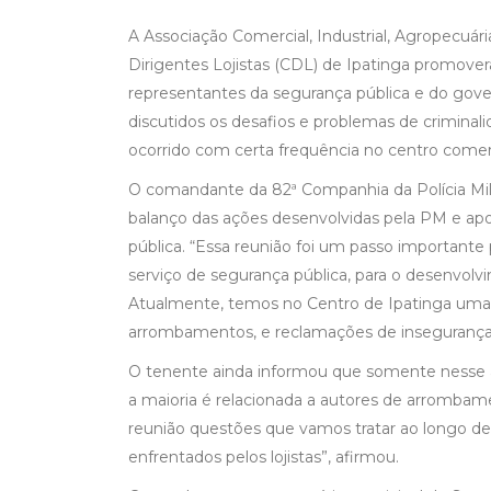
A Associação Comercial, Industrial, Agropecuári
Dirigentes Lojistas (CDL) de Ipatinga promovera
representantes da segurança pública e do gover
discutidos os desafios e problemas de criminal
ocorrido com certa frequência no centro comerc
O comandante da 82ª Companhia da Polícia Milit
balanço das ações desenvolvidas pela PM e apo
pública. “Essa reunião foi um passo importante
serviço de segurança pública, para o desenvol
Atualmente, temos no Centro de Ipatinga uma
arrombamentos, e reclamações de insegurança 
O tenente ainda informou que somente nesse ano
a maioria é relacionada a autores de arrombame
reunião questões que vamos tratar ao longo de
enfrentados pelos lojistas”, afirmou.