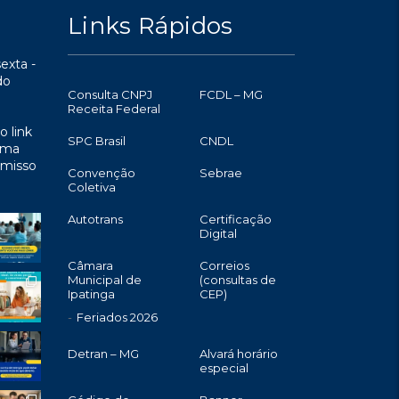
Links Rápidos
exta -
do
Consulta CNPJ
FCDL – MG
Receita Federal
o link
SPC Brasil
CNDL
uma
omisso
Convenção
Sebrae
Coletiva
Autotrans
Certificação
Digital
Câmara
Correios
Municipal de
(consultas de
Ipatinga
CEP)
Feriados 2026
Detran – MG
Alvará horário
especial