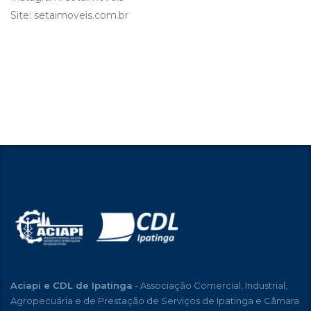
Site: setaimoveis.com.br
Aciapi e CDL de Ipatinga
- Associação Comercial, Industrial,
Agropecuária e de Prestação de Serviços de Ipatinga e Câmara