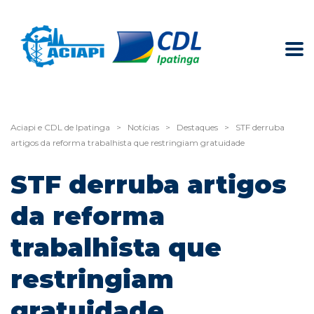
Aciapi e CDL de Ipatinga
>
Notícias
>
Destaques
>
STF derruba
artigos da reforma trabalhista que restringiam gratuidade
STF derruba artigos
da reforma
trabalhista que
restringiam
gratuidade