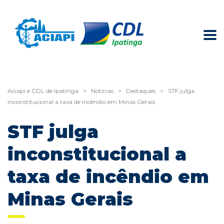
Aciapi e CDL de Ipatinga
>
Notícias
>
Destaques
>
STF julga
inconstitucional a taxa de incêndio em Minas Gerais
STF julga
inconstitucional a
taxa de incêndio em
Minas Gerais