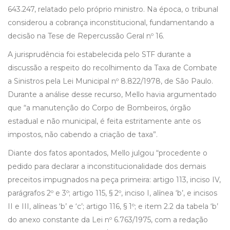
643.247, relatado pelo próprio ministro. Na época, o tribunal
considerou a cobrança inconstitucional, fundamentando a
decisão na Tese de Repercussão Geral nº 16.
A jurisprudência foi estabelecida pelo STF durante a
discussão a respeito do recolhimento da Taxa de Combate
a Sinistros pela Lei Municipal nº 8.822/1978, de São Paulo.
Durante a análise desse recurso, Mello havia argumentado
que “a manutenção do Corpo de Bombeiros, órgão
estadual e não municipal, é feita estritamente ante os
impostos, não cabendo a criação de taxa”.
Diante dos fatos apontados, Mello julgou “procedente o
pedido para declarar a inconstitucionalidade dos demais
preceitos impugnados na peça primeira: artigo 113, inciso IV,
parágrafos 2º e 3º; artigo 115, § 2º, inciso I, alínea ‘b’, e incisos
II e III, alíneas ‘b’ e ‘c’; artigo 116, § 1º; e item 2.2 da tabela ‘b’
do anexo constante da Lei nº 6.763/1975, com a redação