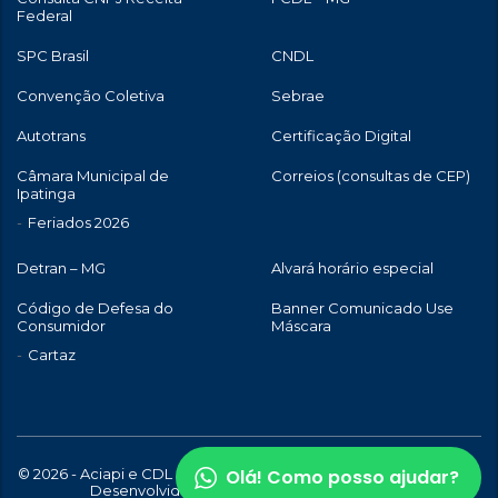
Federal
SPC Brasil
CNDL
Convenção Coletiva
Sebrae
Autotrans
Certificação Digital
Câmara Municipal de
Correios (consultas de CEP)
Ipatinga
Feriados 2026
Detran – MG
Alvará horário especial
Código de Defesa do
Banner Comunicado Use
Consumidor
Máscara
Cartaz
Olá! Como posso ajudar?
© 2026 - Aciapi e CDL de Ipatinga | Todos os direitos reservados |
Desenvolvido com
por
WebStory.com.br