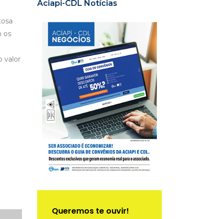
Aciapi-CDL Notícias
tosa
m os
 valor
Queremos te ouvir!