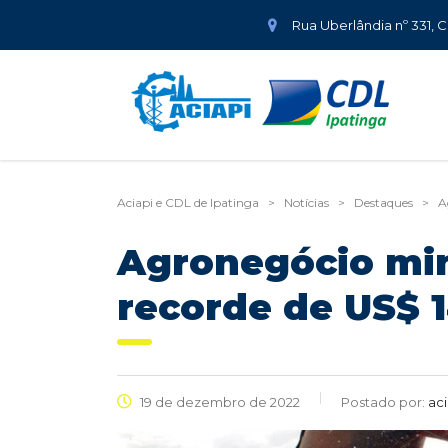
Rua Uberlândia nº 331, 
Aciapi e CDL de Ipatinga
>
Notícias
>
Destaques
>
A
Agronegócio mi
recorde de US$ 
19 de dezembro de 2022
Postado por:
aci