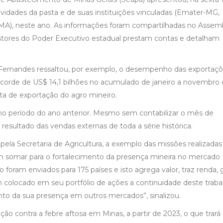
tividades da pasta e de suas instituições vinculadas (Emater-MG,
IMA), neste ano. As informações foram compartilhadas no Assem
 gestores do Poder Executivo estadual prestam contas e detalham
 Fernandes ressaltou, por exemplo, o desempenho das exportaç
ecorde de US$ 14,1 bilhões no acumulado de janeiro a novembro
auta de exportação do agro mineiro.
o período do ano anterior. Mesmo sem contabilizar o mês de
sultado das vendas externas de toda a série histórica.
ela Secretaria de Agricultura, a exemplo das missões realizada
 vêm somar para o fortalecimento da presença mineira no mercado
 foram enviados para 175 países e isto agrega valor, traz renda, 
em colocado em seu portfólio de ações a continuidade deste traba
nto da sua presença em outros mercados”, sinalizou.
ão contra a febre aftosa em Minas, a partir de 2023, o que trará