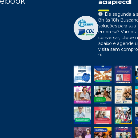
cebook
aciapiecdl
De segunda a s
8h às 18h
Buscan
soluções para sua
empresa?
Vamos
conversar, clique n
abaixo e agende 
visita sem compr
↷