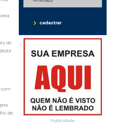
bleia
cadastrar
ões do
 deste
s com
gera
lho de
Publicidade