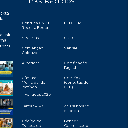
Links Rápidos
exta -
do
Consulta CNPJ
FCDL – MG
Receita Federal
o link
SPC Brasil
CNDL
uma
omisso
Convenção
Sebrae
Coletiva
Autotrans
Certificação
Digital
Câmara
Correios
Municipal de
(consultas de
Ipatinga
CEP)
Feriados 2026
Detran – MG
Alvará horário
especial
Código de
Banner
Defesa do
Comunicado