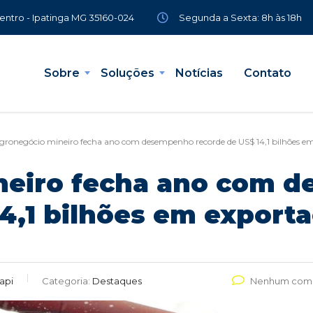
Segunda a Sexta: 8h às 18h
Centro - Ipatinga MG 35160-024
Sobre
Soluções
Notícias
Contato
gronegócio mineiro fecha ano com desempenho recorde de US$ 14,1 bilhões e
neiro fecha ano com 
14,1 bilhões em export
api
Categoria:
Destaques
Nenhum come