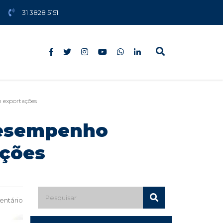
31 3828 5151
m exportações
desempenho
ações
ntário