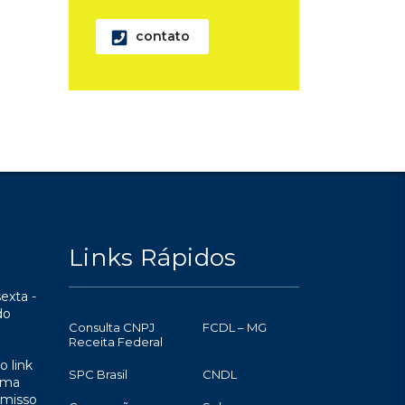
contato
Links Rápidos
exta -
do
Consulta CNPJ
FCDL – MG
Receita Federal
o link
SPC Brasil
CNDL
uma
omisso