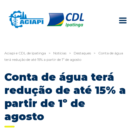
Aciapi e CDL de Ipatinga
>
Notícias
>
Destaques
>
Conta de água
terá redução de até 15% a partir de 1º de agosto
Conta de água terá
redução de até 15% a
partir de 1º de
agosto