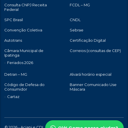
Consulta CNPJ Receita
FCDL – MG
Federal
SPC Brasil
CNDL
Convenção Coletiva
Sebrae
Autotrans
Certificação Digital
Câmara Municipal de
Correios (consultas de CEP)
Ipatinga
Feriados 2026
Detran – MG
Alvará horário especial
Código de Defesa do
Banner Comunicado Use
Consumidor
Máscara
Cartaz
© 2026 - Aciapi e CDL de Ipatinga | Todos os direitos reservados |