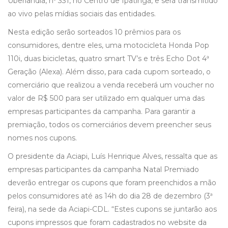
Uberlândia, nº 331, no Centro de Ipatinga, e será transmitido
ao vivo pelas mídias sociais das entidades.
Nesta edição serão sorteados 10 prêmios para os
consumidores, dentre eles, uma motocicleta Honda Pop
110i, duas bicicletas, quatro smart TV’s e três Echo Dot 4ª
Geração (Alexa). Além disso, para cada cupom sorteado, o
comerciário que realizou a venda receberá um voucher no
valor de R$ 500 para ser utilizado em qualquer uma das
empresas participantes da campanha. Para garantir a
premiação, todos os comerciários devem preencher seus
nomes nos cupons.
O presidente da Aciapi, Luís Henrique Alves, ressalta que as
empresas participantes da campanha Natal Premiado
deverão entregar os cupons que foram preenchidos a mão
pelos consumidores até as 14h do dia 28 de dezembro (3ª
feira), na sede da Aciapi-CDL. “Estes cupons se juntarão aos
cupons impressos que foram cadastrados no website da