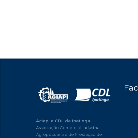
Fa
Aciapi e CDL de Ipatinga
-
Associação Comercial, Industrial,
Agropecuária e de Prestação de