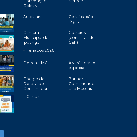
Convenção
Sebrae
Coletiva
Autotrans
Certificação
Digital
Câmara
Correios
Municipal de
(consultas de
Ipatinga
CEP)
Feriados 2026
Detran – MG
Alvará horário
especial
Código de
Banner
Defesa do
Comunicado
Consumidor
Use Máscara
Cartaz