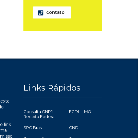
contato
Links Rápidos
exta -
do
Consulta CNPJ
FCDL – MG
Receita Federal
o link
SPC Brasil
CNDL
uma
omisso