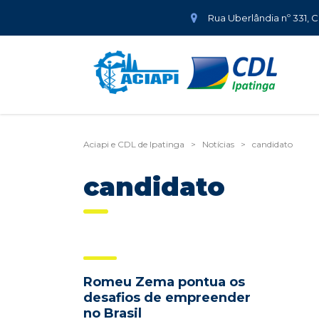
Rua Uberlândia nº 331, 
Aciapi e CDL de Ipatinga
>
Notícias
>
candidato
candidato
Romeu Zema pontua os
desafios de empreender
no Brasil