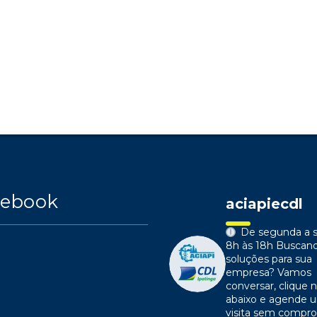
cebook
aciapiecdl
De segunda a s
8h às 18h
Buscan
soluções para sua
empresa?
Vamos
conversar, clique n
abaixo e agende 
visita sem compr