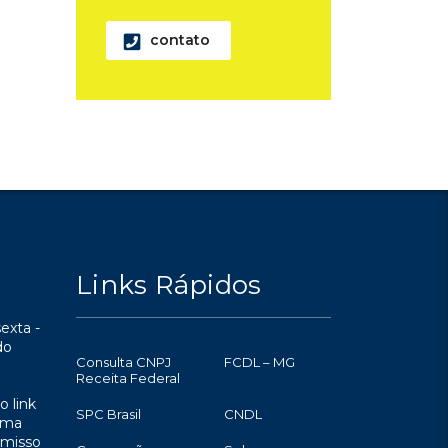
contato
Links Rápidos
exta -
do
Consulta CNPJ
FCDL – MG
Receita Federal
o link
SPC Brasil
CNDL
uma
omisso