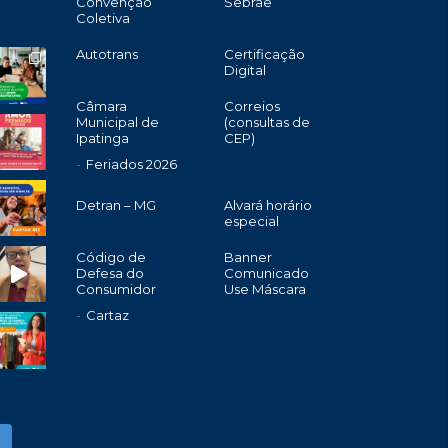
Convenção
Sebrae
Coletiva
Autotrans
Certificação
Digital
Câmara
Correios
Municipal de
(consultas de
Ipatinga
CEP)
Feriados 2026
Detran – MG
Alvará horário
especial
Código de
Banner
Defesa do
Comunicado
Consumidor
Use Máscara
Cartaz