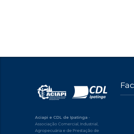
Fa
Aciapi e CDL de Ipatinga
-
Associação Comercial, Industrial,
Agropecuária e de Prestação de