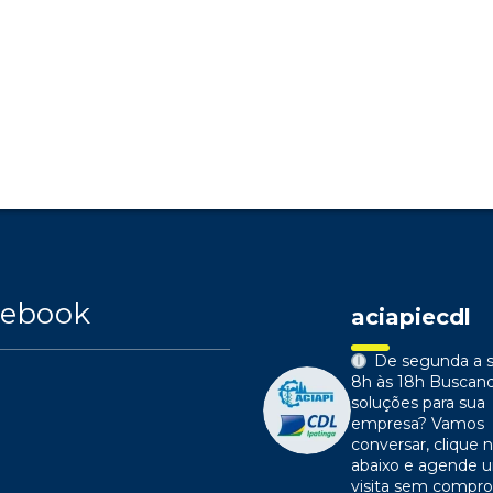
cebook
aciapiecdl
De segunda a s
8h às 18h
Buscan
soluções para sua
empresa?
Vamos
conversar, clique n
abaixo e agende 
visita sem compr