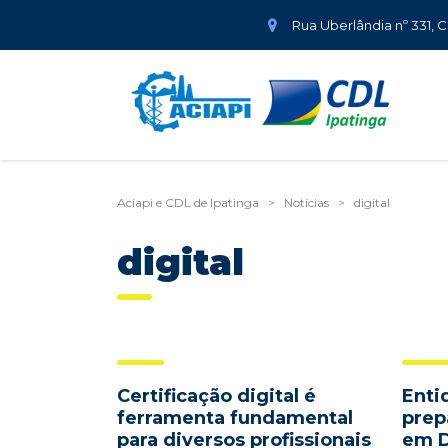
Rua Uberlândia nº 331, 
Aciapi e CDL de Ipatinga
>
Notícias
>
digital
digital
Certificação digital é
Enti
ferramenta fundamental
prep
para diversos profissionais
em D