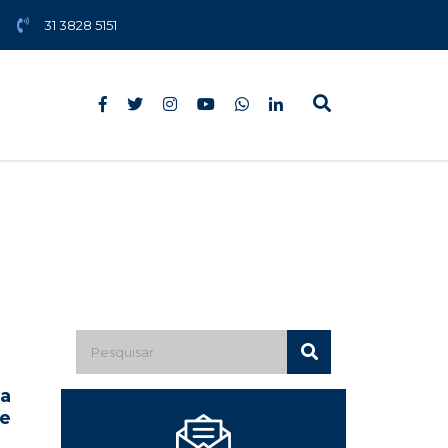
31 3828 5151
ra
de