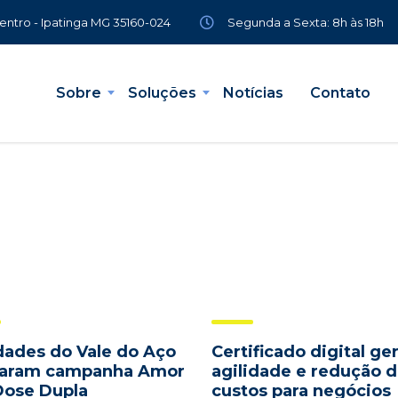
Segunda a Sexta: 8h às 18h
Centro - Ipatinga MG 35160-024
Sobre
Soluções
Notícias
Contato
dades do Vale do Aço
Certificado digital ge
aram campanha Amor
agilidade e redução 
ose Dupla
custos para negócios