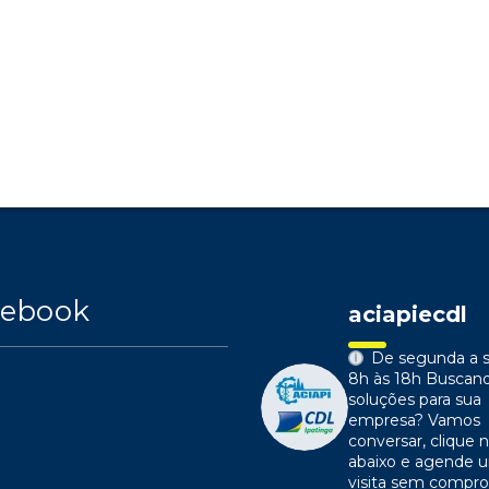
cebook
aciapiecdl
De segunda a s
8h às 18h
Buscan
soluções para sua
empresa?
Vamos
conversar, clique n
abaixo e agende 
visita sem compr