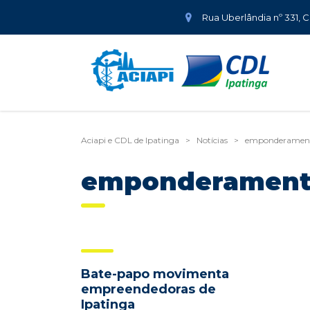
Rua Uberlândia nº 331, 
Aciapi e CDL de Ipatinga
>
Notícias
>
emponderamen
emponderamen
Bate-papo movimenta
empreendedoras de
Ipatinga