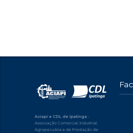
Fa
Aciapi e CDL de Ipatinga
-
Associação Comercial, Industrial,
Agropecuária e de Prestação de