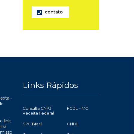
contato
Links Rápidos
exta -
do
Consulta CNPJ
FCDL – MG
Receita Federal
o link
SPC Brasil
CNDL
uma
omisso