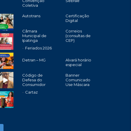
Convenção
Sebrae
Coletiva
Autotrans
Certificação
Digital
Câmara
Correios
Municipal de
(consultas de
Ipatinga
CEP)
Feriados 2026
Detran – MG
Alvará horário
especial
Código de
Banner
Defesa do
Comunicado
Consumidor
Use Máscara
Cartaz