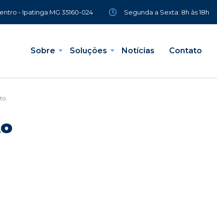
Segunda a Sexta: 8h às 18h
Centro - Ipatinga MG 35160-024
Sobre
Soluções
Notícias
Contato
to
to