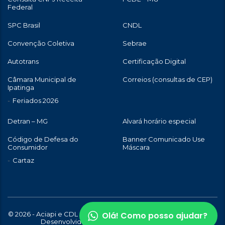
Federal
SPC Brasil
CNDL
Convenção Coletiva
Sebrae
Autotrans
Certificação Digital
Câmara Municipal de
Correios (consultas de CEP)
Ipatinga
Feriados 2026
Detran – MG
Alvará horário especial
Código de Defesa do
Banner Comunicado Use
Consumidor
Máscara
Cartaz
Olá! Como posso ajudar?
© 2026 - Aciapi e CDL de Ipatinga | Todos os direitos reservados |
Desenvolvido com
por
WebStory.com.br